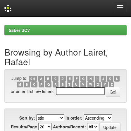
Skip
navigation
Saber UCV
Browsing by Author Lairet,
Rafael
Jump to:
0-9
A
B
C
D
E
F
G
H
I
J
K
L
M
N
O
P
Q
R
S
T
U
V
W
X
Y
Z
or enter first few letters:
Sort by:
In order:
Results/Page
Authors/Record: