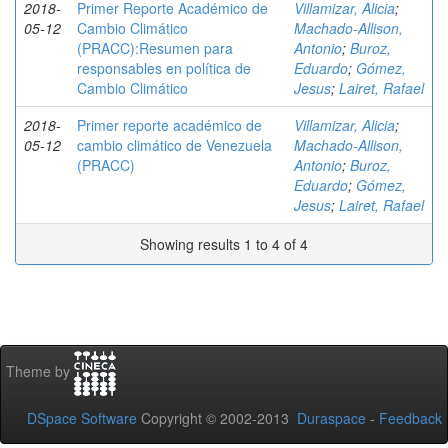
2018-
Primer Reporte Académico de
Villamizar, Alicia
;
05-12
Cambio Climático
Machado-Allison,
(PRACC):Resumen para
Antonio
;
Buroz,
responsables en política de
Eduardo
;
Gómez,
Cambio Climático
Jesus
;
Lairet, Rafael
2018-
Primer reporte académico de
Villamizar, Alicia
;
05-12
cambio climático de Venezuela
Machado-Allison,
(PRACC)
Antonio
;
Buroz,
Eduardo
;
Gómez,
Jesus
;
Lairet, Rafael
Showing results 1 to 4 of 4
Theme by
DSpace Software
Copyright © 2002-2013
Duraspace
-
Feedback