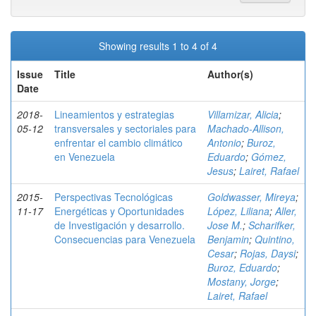
Showing results 1 to 4 of 4
Issue
Title
Author(s)
Date
2018-
Lineamientos y estrategias
Villamizar, Alicia
;
05-12
transversales y sectoriales para
Machado-Allison,
enfrentar el cambio climático
Antonio
;
Buroz,
en Venezuela
Eduardo
;
Gómez,
Jesus
;
Lairet, Rafael
2015-
Perspectivas Tecnológicas
Goldwasser, Mireya
;
11-17
Energéticas y Oportunidades
López, Liliana
;
Aller,
de Investigación y desarrollo.
Jose M.
;
Scharifker,
Consecuencias para Venezuela
Benjamin
;
Quintino,
Cesar
;
Rojas, Daysi
;
Buroz, Eduardo
;
Mostany, Jorge
;
Lairet, Rafael