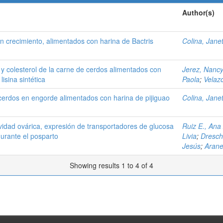
Author(s)
n crecimiento, alimentados con harina de Bactris
Colina, Janet
 y colesterol de la carne de cerdos alimentados con
Jerez, Nancy
lisina sintética
Paola
;
Velazc
 cerdos en engorde alimentados con harina de pijiguao
Colina, Janet
tividad ovárica, expresión de transportadores de glucosa
Ruiz E., Ana
durante el posparto
Livia
;
Dresch
Jesús
;
Arane
Showing results 1 to 4 of 4