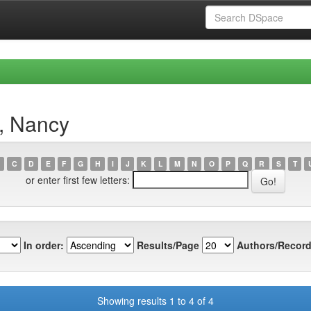
, Nancy
C
D
E
F
G
H
I
J
K
L
M
N
O
P
Q
R
S
T
or enter first few letters:
In order:
Results/Page
Authors/Record
Showing results 1 to 4 of 4