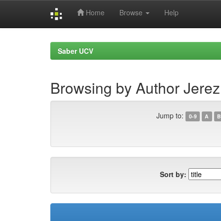
Home
Browse
Help
Skip
navigation
Saber UCV
Browsing by Author Jerez
Jump to:
0-9
A
B
Sort by: