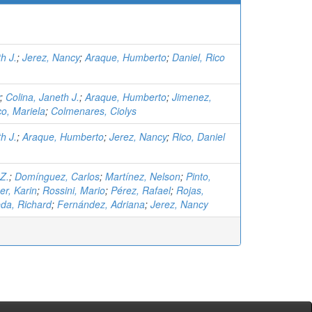
h J.
;
Jerez, Nancy
;
Araque, Humberto
;
Daniel, Rico
;
Colina, Janeth J.
;
Araque, Humberto
;
Jimenez,
o, Mariela
;
Colmenares, Ciolys
h J.
;
Araque, Humberto
;
Jerez, Nancy
;
Rico, Daniel
 Z.
;
Domínguez, Carlos
;
Martínez, Nelson
;
Pinto,
er, Karin
;
Rossini, Mario
;
Pérez, Rafael
;
Rojas,
da, Richard
;
Fernández, Adriana
;
Jerez, Nancy