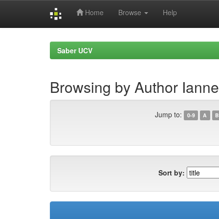
Home
Browse
Help
Skip
navigation
Saber UCV
Browsing by Author Ianne
Jump to:
0-9
A
B
Sort by: