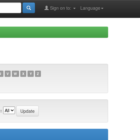
Sign on to:
Language
U
V
W
X
Y
Z
: