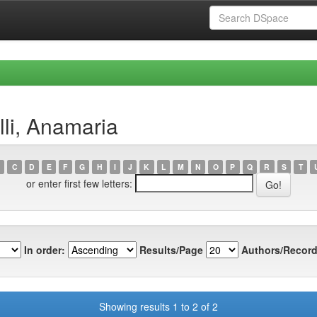
lli, Anamaria
C
D
E
F
G
H
I
J
K
L
M
N
O
P
Q
R
S
T
or enter first few letters:
In order:
Results/Page
Authors/Record
Showing results 1 to 2 of 2