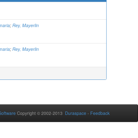
amaria
;
Rey, Mayerlin
amaria
;
Rey, Mayerlin
oftware
Copyright © 2002-2013
Duraspace
-
Feedback