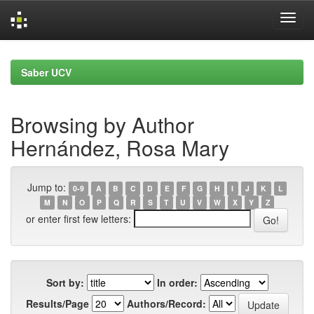
Skip
navigation
Saber UCV
Browsing by Author
Hernández, Rosa Mary
Jump to:
0-9
A
B
C
D
E
F
G
H
I
J
K
L
M
N
O
P
Q
R
S
T
U
V
W
X
Y
Z
or enter first few letters:
Sort by:
In order:
Results/Page
Authors/Record: