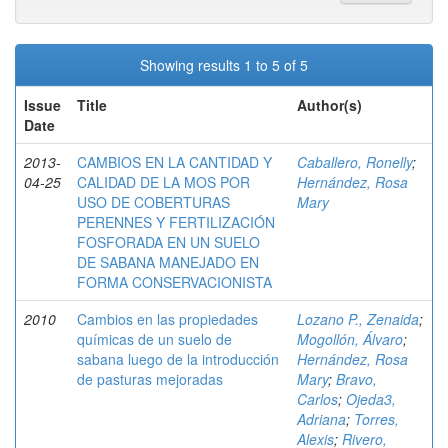
Showing results 1 to 5 of 5
Issue
Title
Author(s)
Date
2013-
CAMBIOS EN LA CANTIDAD Y
Caballero, Ronelly
;
04-25
CALIDAD DE LA MOS POR
Hernández, Rosa
USO DE COBERTURAS
Mary
PERENNES Y FERTILIZACIÓN
FOSFORADA EN UN SUELO
DE SABANA MANEJADO EN
FORMA CONSERVACIONISTA
2010
Cambios en las propiedades
Lozano P., Zenaida
;
químicas de un suelo de
Mogollón, Álvaro
;
sabana luego de la introducción
Hernández, Rosa
de pasturas mejoradas
Mary
;
Bravo,
Carlos
;
Ojeda3,
Adriana
;
Torres,
Alexis
;
Rivero,