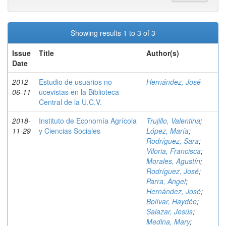
Showing results 1 to 3 of 3
Issue
Title
Author(s)
Date
2012-
Estudio de usuarios no
Hernández, José
06-11
ucevistas en la Biblioteca
Central de la U.C.V.
2018-
Instituto de Economía Agrícola
Trujillo, Valentina
;
11-29
y Ciencias Sociales
López, María
;
Rodríguez, Sara
;
Viloria, Francisca
;
Morales, Agustín
;
Rodríguez, José
;
Parra, Angel
;
Hernández, José
;
Bolívar, Haydée
;
Salazar, Jesús
;
Medina, Mary
;