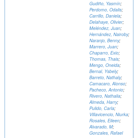
Gudiño, Yasmín
;
Perdomo, Odalis
;
Carrillo, Daniela
;
Delahaye, Olivier
;
Meléndez, Juan
;
Hernández, Nairoby
;
Naranjo, Benny
;
Marrero, Juan
;
Chaparro, Exio
;
Thomas, Thais
;
Mengo, Oneida
;
Bernal, Ysbely
;
Barreto, Nathaly
;
Camacaro, Alonso
;
Pacheco, Antonio
;
Rivero, Nathalia
;
Almeda, Harry
;
Pulido, Carla
;
Villavicencio, Niurka
;
Rosales, Eileen
;
Alvarado, M
;
Gonzales, Rafael