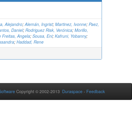
a, Alejandro
;
Alemán, Ingrist
;
Martinez, Ivonne
;
Paez,
ntos, Daniel
;
Rodriguez Risk, Verónica
;
Morillo,
 Freitas, Angela
;
Sousa, Eni
;
Kafruni, Yobanny
;
essandra
;
Haddad, Rene
oftware
Copyright © 2002-2013
Duraspace
-
Feedback