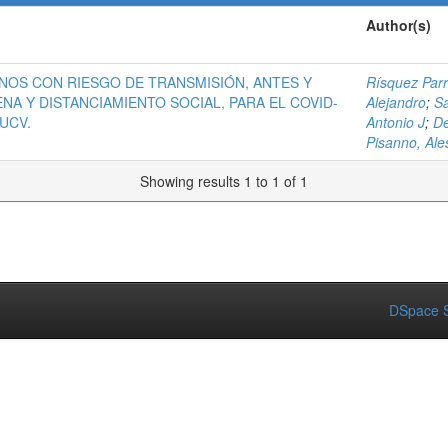
Author(s)
OS CON RIESGO DE TRANSMISIÓN, ANTES Y
Rísquez Parr
A Y DISTANCIAMIENTO SOCIAL, PARA EL COVID-
Alejandro
;
Sa
UCV.
Antonio J
;
De
Pisanno, Al
Showing results 1 to 1 of 1
DSpace S