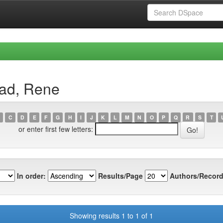
ad, Rene
C
D
E
F
G
H
I
J
K
L
M
N
O
P
Q
R
S
T
or enter first few letters:
In order:
Results/Page
Authors/Record
Showing results 1 to 1 of 1