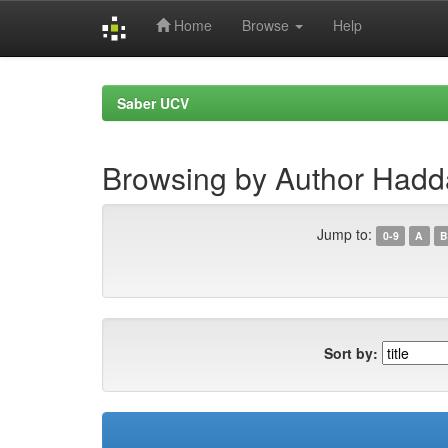
Home
Browse
Help
Skip
navigation
Saber UCV
Browsing by Author Hadd
Jump to:
0-9
A
B
Sort by: