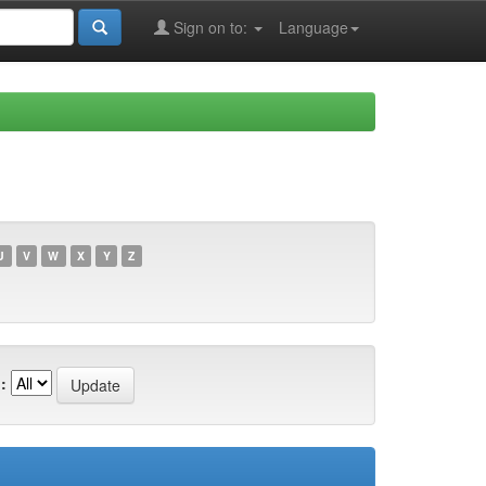
Sign on to:
Language
U
V
W
X
Y
Z
: