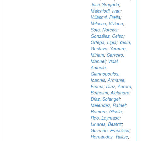
José Gregorio
;
Malchiodi, Ivan
;
Villasmil, Frella
;
Velasco, Viviana
;
Soto, Norelys
;
González, Celso
;
Ortega, Ligia
;
Yasín,
Gustavo
;
Yaraure,
Miriam
;
Carreiro,
Manuel
;
Vidal,
Antonio
;
Giannopoulos,
Ioannis
;
Armanie,
Emma
;
Díaz, Aurora
;
Bethelmi, Alejandro
;
Díaz, Solangel
;
Meléndez, Rafael
;
Romero, Gisela
;
Roo, Leymase
;
Linares, Beatriz
;
Guzmán, Francisco
;
Hernández, Yalitze
;