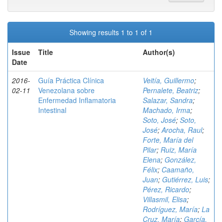
Showing results 1 to 1 of 1
Issue
Title
Author(s)
Date
2016-
Guía Práctica Clínica
Veitía, Guillermo
;
02-11
Venezolana sobre
Pernalete, Beatriz
;
Enfermedad Inflamatoria
Salazar, Sandra
;
Intestinal
Machado, Irma
;
Soto, José
;
Soto,
José
;
Arocha, Raul
;
Forte, María del
Pilar
;
Ruiz, María
Elena
;
González,
Félix
;
Caamaño,
Juan
;
Gutiérrez, Luis
;
Pérez, Ricardo
;
Villasmil, Elisa
;
Rodríguez, María
;
La
Cruz, María
;
García,