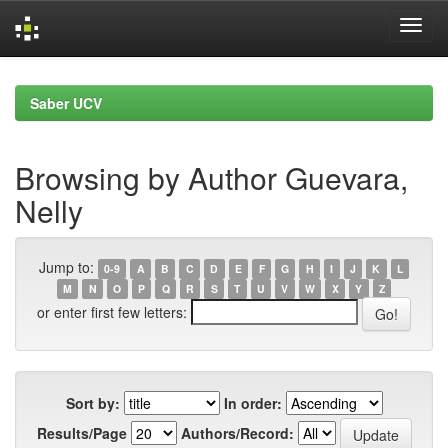
Skip
navigation
Saber UCV
Browsing by Author Guevara,
Nelly
Jump to:
0-9
A
B
C
D
E
F
G
H
I
J
K
L
M
N
O
P
Q
R
S
T
U
V
W
X
Y
Z
or enter first few letters:
Sort by:
In order:
Results/Page
Authors/Record: