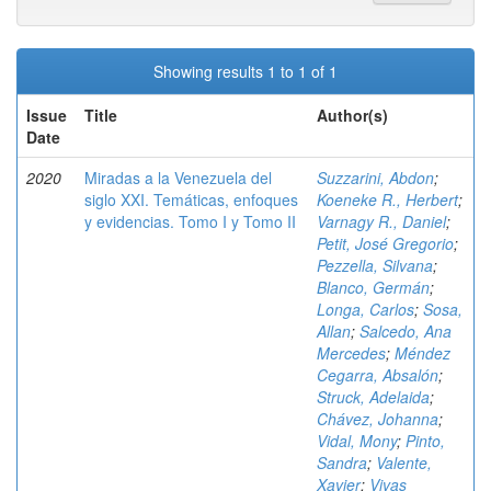
Showing results 1 to 1 of 1
Issue
Title
Author(s)
Date
2020
Miradas a la Venezuela del
Suzzarini, Abdon
;
siglo XXI. Temáticas, enfoques
Koeneke R., Herbert
;
y evidencias. Tomo I y Tomo II
Varnagy R., Daniel
;
Petit, José Gregorio
;
Pezzella, Silvana
;
Blanco, Germán
;
Longa, Carlos
;
Sosa,
Allan
;
Salcedo, Ana
Mercedes
;
Méndez
Cegarra, Absalón
;
Struck, Adelaida
;
Chávez, Johanna
;
Vidal, Mony
;
Pinto,
Sandra
;
Valente,
Xavier
;
Vivas