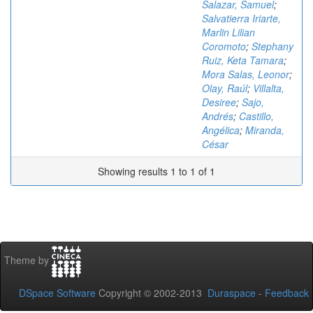
Salazar, Samuel
;
Salvatierra Iriarte,
Marlin Lilian
Coromoto
;
Stephany
Ruiz, Keta Tamara
;
Mora Salas, Leonor
;
Olay, Raúl
;
Villalta,
Desiree
;
Sajo,
Andrés
;
Castillo,
Angélica
;
Miranda,
César
Showing results 1 to 1 of 1
Theme by
DSpace Software
Copyright © 2002-2013
Duraspace
-
Feedback