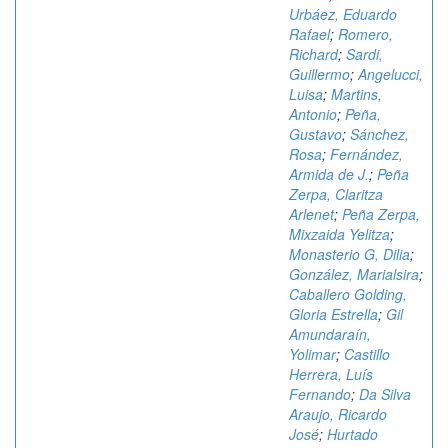
Urbáez, Eduardo
Rafael
;
Romero,
Richard
;
Sardi,
Guillermo
;
Angelucci,
Luisa
;
Martins,
Antonio
;
Peña,
Gustavo
;
Sánchez,
Rosa
;
Fernández,
Armida de J.
;
Peña
Zerpa, Claritza
Arlenet
;
Peña Zerpa,
Mixzaida Yelitza
;
Monasterio G, Dilia
;
González, Marialsira
;
Caballero Golding,
Gloria Estrella
;
Gil
Amundaraín,
Yolimar
;
Castillo
Herrera, Luís
Fernando
;
Da Silva
Araujo, Ricardo
José
;
Hurtado