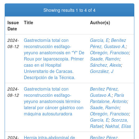
Showing results 1 to 4 of 4
Issue
Title
Author(s)
Date
2024-
Gastrectomía total con
García, E
;
Benítez
08-12
reconstrucción esófago-
Pérez, Gustavo A.
;
yeyuno anastomosis en "Y" De
Obregón, Francisco
;
Roux por laparoscopia. Primer
Saade, Ramón
;
caso en el Hospital
Sánchez, Alexis
;
Universitario de Caracas.
González, J
Descripción de la Técnica.
2024-
Gastrectomía total con
Benítez Pérez,
08-12
reconstrucción esófago-
Gustavo A.
;
París
yeyuno anastomosis término
Pantalone, Antonio
;
lateral por cáncer gástrico con
Saade, Ramón
;
máquina autosuturadora
Obregón, Francisco
;
García, E
;
Scorzza,
Rafael
;
Nakhal, Elías
2024-
Hernia intra-abdominal de
Benítez Pérez,