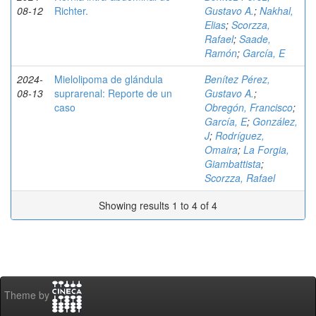
08-12
Richter.
Gustavo A.
;
Nakhal,
Elias
;
Scorzza,
Rafael
;
Saade,
Ramón
;
García, E
2024-
Mielolipoma de glándula
Benítez Pérez,
08-13
suprarenal: Reporte de un
Gustavo A.
;
caso
Obregón, Francisco
;
García, E
;
González,
J
;
Rodríguez,
Omaira
;
La Forgia,
Giambattista
;
Scorzza, Rafael
Showing results 1 to 4 of 4
Theme by