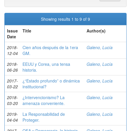
Showing results 1 to 9 of 9
Issue
Title
Author(s)
Date
2018-
Cien años después de la 1era
Galeno, Lucía
12-04
GM.
2018-
EEUU y Corea, una tensa
Galeno, Lucía
06-26
historia.
2017-
¿“Estado profundo” o dinámica
Galeno, Lucía
03-22
institucional?
2018-
¿Intervencionismo? La
Galeno, Lucía
03-20
amenaza conveniente.
2019-
La Responsabilidad de
Galeno, Lucía
04-04
Proteger.
2017-
OEA y Democracia, la historia.
Galeno, Lucía