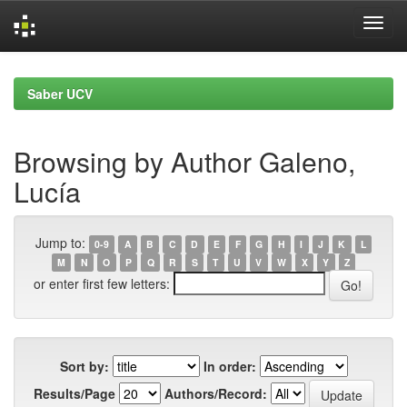
Skip
navigation
Saber UCV
Browsing by Author Galeno,
Lucía
Jump to:
0-9
A
B
C
D
E
F
G
H
I
J
K
L
M
N
O
P
Q
R
S
T
U
V
W
X
Y
Z
or enter first few letters:
Sort by:
In order:
Results/Page
Authors/Record: