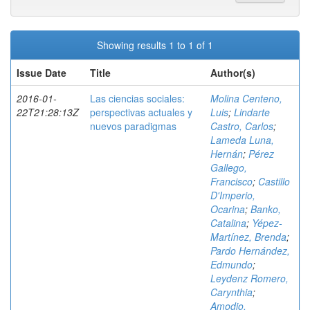
Showing results 1 to 1 of 1
Issue Date
Title
Author(s)
2016-01-
Las ciencias sociales:
Molina Centeno,
22T21:28:13Z
perspectivas actuales y
Luis
;
Lindarte
nuevos paradigmas
Castro, Carlos
;
Lameda Luna,
Hernán
;
Pérez
Gallego,
Francisco
;
Castillo
D'Imperio,
Ocarina
;
Banko,
Catalina
;
Yépez-
Martínez, Brenda
;
Pardo Hernández,
Edmundo
;
Leydenz Romero,
Carynthia
;
Amodio,