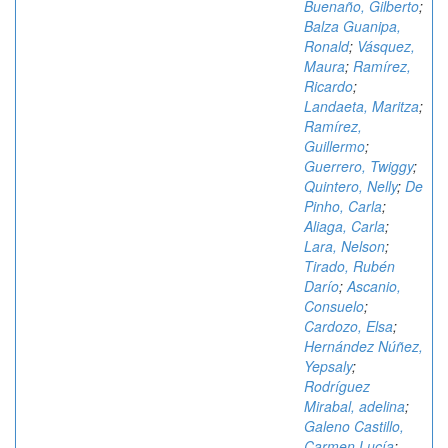
Buenaño, Gilberto
;
Balza Guanipa,
Ronald
;
Vásquez,
Maura
;
Ramírez,
Ricardo
;
Landaeta, Maritza
;
Ramírez,
Guillermo
;
Guerrero, Twiggy
;
Quintero, Nelly
;
De
Pinho, Carla
;
Aliaga, Carla
;
Lara, Nelson
;
Tirado, Rubén
Darío
;
Ascanio,
Consuelo
;
Cardozo, Elsa
;
Hernández Núñez,
Yepsaly
;
Rodríguez
Mirabal, adelina
;
Galeno Castillo,
Carmen Lucía
;