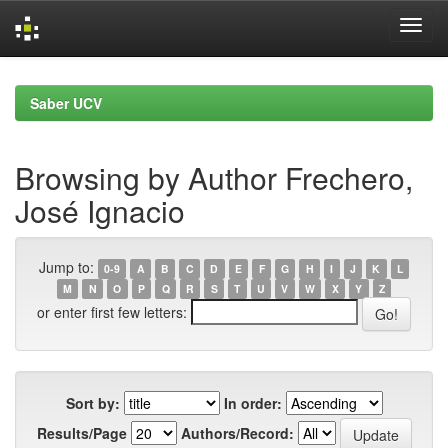
Skip
navigation
Saber UCV
Browsing by Author Frechero,
José Ignacio
Jump to:
0-9
A
B
C
D
E
F
G
H
I
J
K
L
M
N
O
P
Q
R
S
T
U
V
W
X
Y
Z
or enter first few letters:
Sort by:
In order:
Results/Page
Authors/Record: