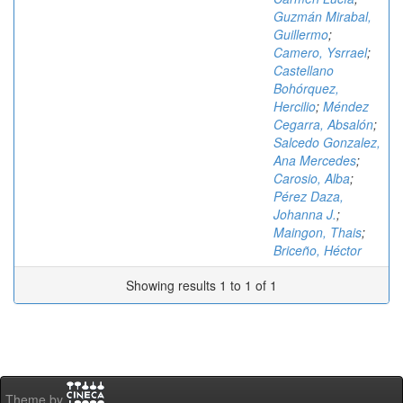
Guzmán Mirabal,
Guillermo
;
Camero, Ysrrael
;
Castellano
Bohórquez,
Hercilio
;
Méndez
Cegarra, Absalón
;
Salcedo Gonzalez,
Ana Mercedes
;
Carosio, Alba
;
Pérez Daza,
Johanna J.
;
Maingon, Thais
;
Briceño, Héctor
Showing results 1 to 1 of 1
Theme by