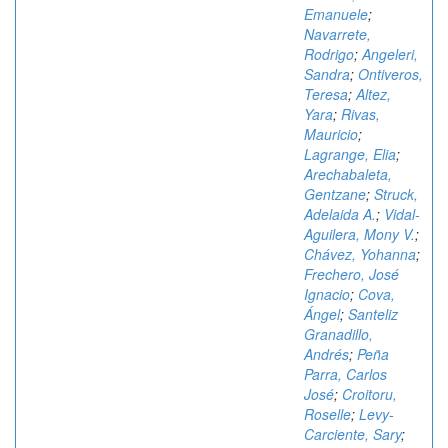
Emanuele
;
Navarrete,
Rodrigo
;
Angeleri,
Sandra
;
Ontiveros,
Teresa
;
Altez,
Yara
;
Rivas,
Mauricio
;
Lagrange, Elia
;
Arechabaleta,
Gentzane
;
Struck,
Adelaida A.
;
Vidal-
Aguilera, Mony V.
;
Chávez, Yohanna
;
Frechero, José
Ignacio
;
Cova,
Ángel
;
Santeliz
Granadillo,
Andrés
;
Peña
Parra, Carlos
José
;
Croitoru,
Roselle
;
Levy-
Carciente, Sary
;