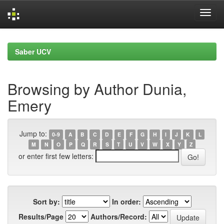
Skip
navigation
Saber UCV
Browsing by Author Dunia,
Emery
Jump to:
0-9
A
B
C
D
E
F
G
H
I
J
K
L
M
N
O
P
Q
R
S
T
U
V
W
X
Y
Z
or enter first few letters:
Sort by:
In order:
Results/Page
Authors/Record: