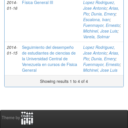
2014-
Física General III
Lopez Rodriguez,
01-16
Jose Antonio
;
Arias,
Pio
;
Dunia, Emery
;
Escalona, Ivan
;
Fuenmayor, Ernesto
;
Michinel, Jose Luis
;
Varela, Solmar
2014-
Seguimiento del desempeño
Lopez Rodriguez,
01-15
de estudiantes de ciencias de
Jose Antonio
;
Arias,
la Universidad Central de
Pio
;
Dunia, Emery
;
Venezuela en cursos de Fisica
Fuenmayor, Ernesto
;
General
Michinel, Jose Luis
Showing results 1 to 4 of 4
Theme by