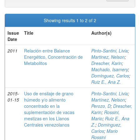
Showing results 1 to 2 of 2
Issue
Title
Author(s)
Date
2011
Relación entre Balance
Pinto-Santini, Livia
;
Energético, Concentración de
Martinez, Nelson
;
Metabolitos
Drescher, Karin
;
Machado, Isamery
;
Dominguez, Carlos
;
Ruiz E., Ana Z.
2015-
Uso de ensilaje de grano
Pinto-Santini, Livia
;
01-15
húmedo y/o alimento
Martínez, Nelson
;
concentrado en la
Perozo, D
;
Drescher,
suplementación de vacas
Karin
;
Rossini,
mestizas en los Llanos
Mario
;
Ruiz E., Ana
Centrales venezolanos
Z.
;
Dominguez,
Carlos
;
Mario
Rossini