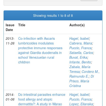
Showing results 1 to 8 of 8
Issue
Title
Author(s)
Date
2013-
Co-infection with Ascaris
Hagel, Isabel
;
11-26
lumbricoides modulates
Cabrera, Maira
;
protective immune responses
Puccio, Franca
;
against Giardia duodenalis in
Sataella, Carlos
;
school Venezuelan rural
Buvat, Erika
;
children
Infante, Benito
;
Zabala, María
Teresa
;
Cordero M.,
Raimundo E.
;
Di
Prisco, María
Crístina
2014-
Do intestinal parasites enhance
Hagel, Isabel
;
01-06
food allergy and atopic
Puccio, Franca
;
dermatitis?: A study in Warao
Lopez, Elianska
;