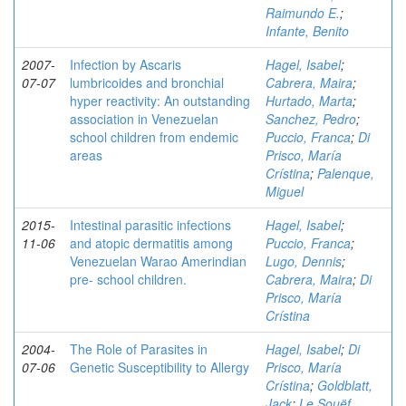
Raimundo E.
;
Infante, Benito
2007-
Infection by Ascaris
Hagel, Isabel
;
07-07
lumbricoides and bronchial
Cabrera, Maira
;
hyper reactivity: An outstanding
Hurtado, Marta
;
association in Venezuelan
Sanchez, Pedro
;
school children from endemic
Puccio, Franca
;
Di
areas
Prisco, María
Crístina
;
Palenque,
Miguel
2015-
Intestinal parasitic infections
Hagel, Isabel
;
11-06
and atopic dermatitis among
Puccio, Franca
;
Venezuelan Warao Amerindian
Lugo, Dennis
;
pre- school children.
Cabrera, Maira
;
Di
Prisco, María
Crístina
2004-
The Role of Parasites in
Hagel, Isabel
;
Di
07-06
Genetic Susceptibility to Allergy
Prisco, María
Crístina
;
Goldblatt,
Jack
;
Le Souëf,