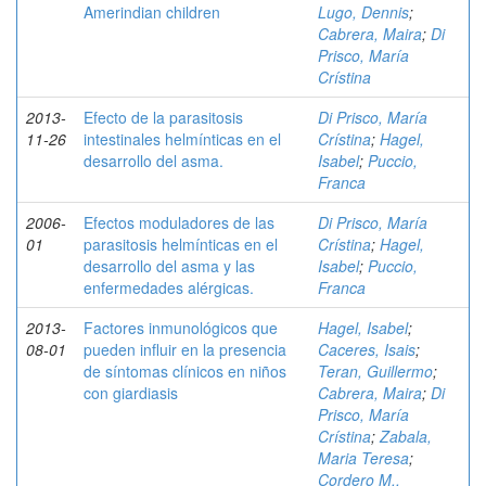
Amerindian children
Lugo, Dennis
;
Cabrera, Maira
;
Di
Prisco, María
Crístina
2013-
Efecto de la parasitosis
Di Prisco, María
11-26
intestinales helmínticas en el
Crístina
;
Hagel,
desarrollo del asma.
Isabel
;
Puccio,
Franca
2006-
Efectos moduladores de las
Di Prisco, María
01
parasitosis helmínticas en el
Crístina
;
Hagel,
desarrollo del asma y las
Isabel
;
Puccio,
enfermedades alérgicas.
Franca
2013-
Factores inmunológicos que
Hagel, Isabel
;
08-01
pueden influir en la presencia
Caceres, Isais
;
de síntomas clínicos en niños
Teran, Guillermo
;
con giardiasis
Cabrera, Maira
;
Di
Prisco, María
Crístina
;
Zabala,
Maria Teresa
;
Cordero M.,