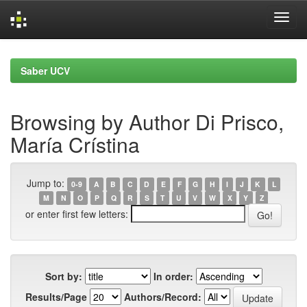
Skip
navigation
Saber UCV
Browsing by Author Di Prisco,
María Crístina
Jump to:
0-9
A
B
C
D
E
F
G
H
I
J
K
L
M
N
O
P
Q
R
S
T
U
V
W
X
Y
Z
or enter first few letters:
Sort by:
In order:
Results/Page
Authors/Record: