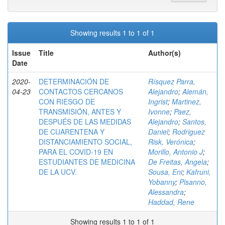
Showing results 1 to 1 of 1
Issue
Title
Author(s)
Date
2020-
DETERMINACIÓN DE
Rísquez Parra,
04-23
CONTACTOS CERCANOS
Alejandro
;
Alemán,
CON RIESGO DE
Ingrist
;
Martinez,
TRANSMISIÓN, ANTES Y
Ivonne
;
Paez,
DESPUÉS DE LAS MEDIDAS
Alejandro
;
Santos,
DE CUARENTENA Y
Daniel
;
Rodriguez
DISTANCIAMIENTO SOCIAL,
Risk, Verónica
;
PARA EL COVID-19 EN
Morillo, Antonio J
;
ESTUDIANTES DE MEDICINA
De Freitas, Angela
;
DE LA UCV.
Sousa, Eni
;
Kafruni,
Yobanny
;
Pisanno,
Alessandra
;
Haddad, Rene
Showing results 1 to 1 of 1