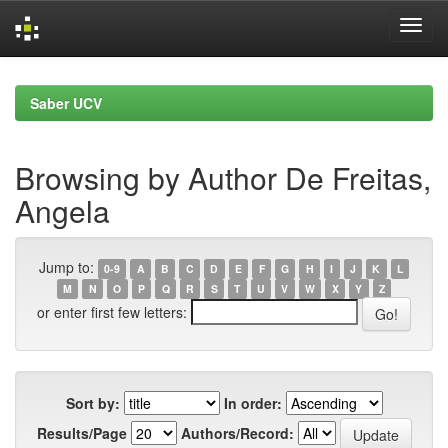
Skip
navigation
Saber UCV
Browsing by Author De Freitas,
Angela
Jump to:
0-9
A
B
C
D
E
F
G
H
I
J
K
L
M
N
O
P
Q
R
S
T
U
V
W
X
Y
Z
or enter first few letters:
Sort by:
In order:
Results/Page
Authors/Record: