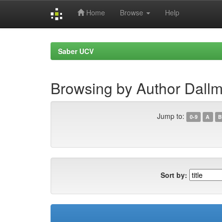
Home
Browse
Help
Skip
navigation
Saber UCV
Browsing by Author Dallm
Jump to:
0-9
A
B
Sort by: