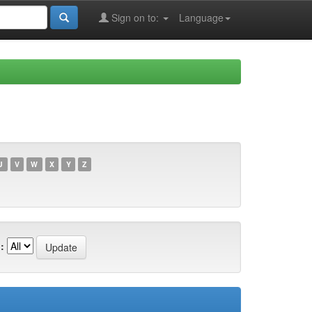
Sign on to:
Language
U
V
W
X
Y
Z
: