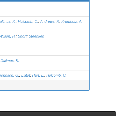
allmus, K.
;
Holcomb, C.
;
Andrews, P.
;
Krumholz, A.
Wilson, R.
;
Short
;
Steenken
;
Dallmus, K.
Johnson, G.
;
Ellitot
;
Hart, L.
;
Holcomb, C.