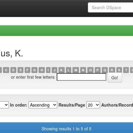
us, K.
C
D
E
F
G
H
I
J
K
L
M
N
O
P
Q
R
S
T
or enter first few letters:
In order:
Results/Page
Authors/Record
Showing results 1 to 5 of 5