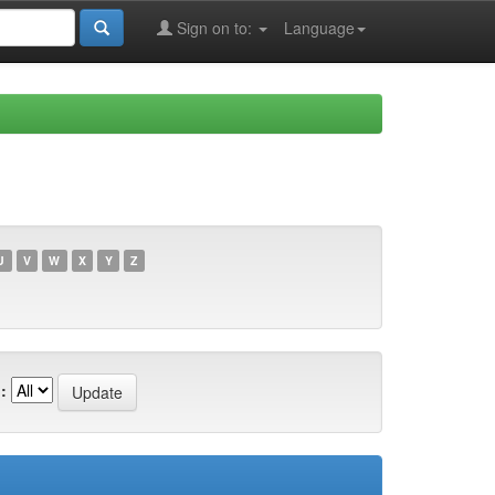
Sign on to:
Language
U
V
W
X
Y
Z
: