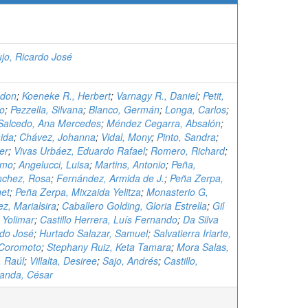
ujo, Ricardo José
bdon
;
Koeneke R., Herbert
;
Varnagy R., Daniel
;
Petit,
io
;
Pezzella, Silvana
;
Blanco, Germán
;
Longa, Carlos
;
Salcedo, Ana Mercedes
;
Méndez Cegarra, Absalón
;
aida
;
Chávez, Johanna
;
Vidal, Mony
;
Pinto, Sandra
;
er
;
Vivas Urbáez, Eduardo Rafael
;
Romero, Richard
;
rmo
;
Angelucci, Luisa
;
Martins, Antonio
;
Peña,
nchez, Rosa
;
Fernández, Armida de J.
;
Peña Zerpa,
net
;
Peña Zerpa, Mixzaida Yelitza
;
Monasterio G,
z, Marialsira
;
Caballero Golding, Gloria Estrella
;
Gil
 Yolimar
;
Castillo Herrera, Luís Fernando
;
Da Silva
rdo José
;
Hurtado Salazar, Samuel
;
Salvatierra Iriarte,
n Coromoto
;
Stephany Ruiz, Keta Tamara
;
Mora Salas,
, Raúl
;
Villalta, Desiree
;
Sajo, Andrés
;
Castillo,
anda, César