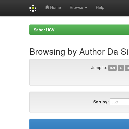
Home
Browse
Help
Skip
navigation
Saber UCV
Browsing by Author Da Si
Jump to:
0-9
A
B
Sort by: