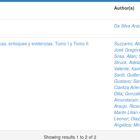
Author(s)
Da Silva Ara
cas, enfoques y evidencias. Tomo I y Tomo II
Suzzarini, A
José Gregor
Sosa, Allan
;
Struck, Adel
Valente, Xavi
Sardi, Guille
Gustavo
;
Sá
Claritza Arle
Dilia
;
Gonzále
Amundaraín,
Araujo, Rica
Marlin Lilia
Leonor
;
Olay
Angélica
;
Mir
Showing results 1 to 2 of 2