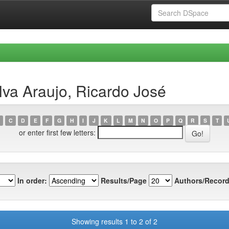
lva Araujo, Ricardo José
C
D
E
F
G
H
I
J
K
L
M
N
O
P
Q
R
S
T
or enter first few letters:
In order:
Results/Page
Authors/Record
Showing results 1 to 2 of 2