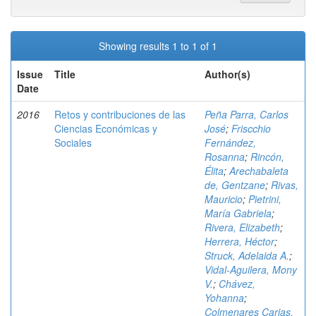
Showing results 1 to 1 of 1
Issue
Title
Author(s)
Date
2016
Retos y contribuciones de las
Peña Parra, Carlos
Ciencias Económicas y
José
;
Friscchio
Sociales
Fernández,
Rosanna
;
Rincón,
Élita
;
Arechabaleta
de, Gentzane
;
Rivas,
Mauricio
;
Pietrini,
María Gabriela
;
Rivera, Elizabeth
;
Herrera, Héctor
;
Struck, Adelaida A.
;
Vidal-Aguilera, Mony
V.
;
Chávez,
Yohanna
;
Colmenares Carias,