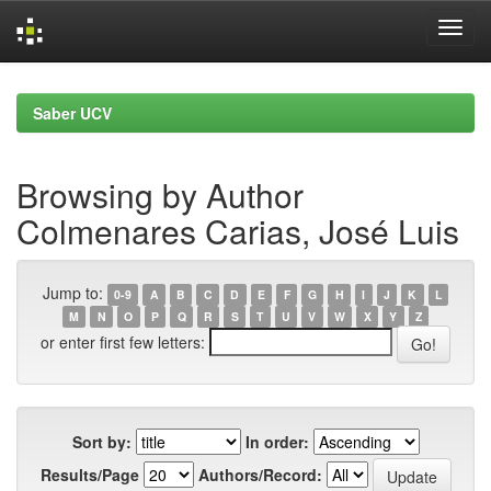
Skip
navigation
Saber UCV
Browsing by Author
Colmenares Carias, José Luis
Jump to:
0-9
A
B
C
D
E
F
G
H
I
J
K
L
M
N
O
P
Q
R
S
T
U
V
W
X
Y
Z
or enter first few letters:
Sort by:
In order:
Results/Page
Authors/Record: