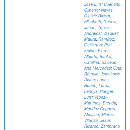
José Luis
;
Buenaño,
Gilberto
;
Navas,
Giulait
;
Rivera,
Elizabeth
;
Guerra,
Johan
;
Torres,
Andreina
;
Vásquez,
Maura
;
Ramírez,
Guillermo
;
Prat,
Felipe
;
Florez,
Alberto
;
Banko,
Catalina
;
Salcedo,
Ana Mercedes
;
Orta,
Rómulo
;
Jelenkovic,
Diana
;
López,
Rubén
;
Lurúa,
Lennys
;
Rangel,
Luis
;
Yépez–
Martínez, Brenda
;
Méndez Cegarra,
Absalón
;
Mieres
Vitanza, Jesús
Ricardo
;
Zambrano