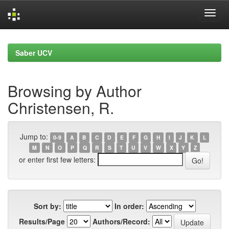
Skip
navigation
Saber UCV
Browsing by Author
Christensen, R.
Jump to:
0-9
A
B
C
D
E
F
G
H
I
J
K
L
M
N
O
P
Q
R
S
T
U
V
W
X
Y
Z
or enter first few letters:
Sort by:
In order:
Results/Page
Authors/Record: