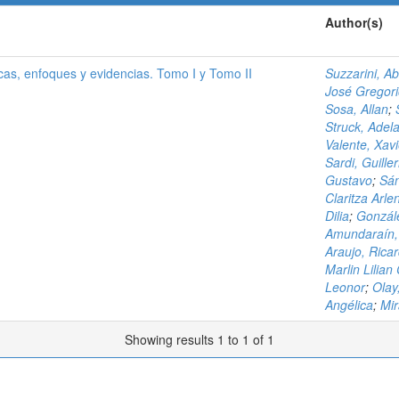
Author(s)
cas, enfoques y evidencias. Tomo I y Tomo II
Suzzarini, A
José Gregor
Sosa, Allan
;
Struck, Adel
Valente, Xavi
Sardi, Guille
Gustavo
;
Sá
Claritza Arle
Dilia
;
Gonzále
Amundaraín,
Araujo, Rica
Marlin Lilia
Leonor
;
Olay
Angélica
;
Mir
Showing results 1 to 1 of 1