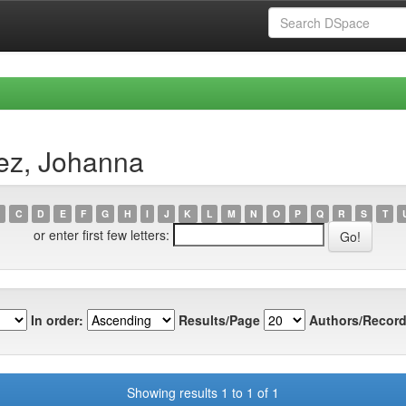
ez, Johanna
C
D
E
F
G
H
I
J
K
L
M
N
O
P
Q
R
S
T
or enter first few letters:
In order:
Results/Page
Authors/Record
Showing results 1 to 1 of 1