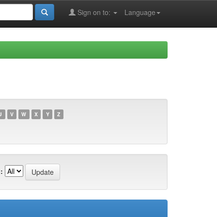
Sign on to:
Language
U
V
W
X
Y
Z
: