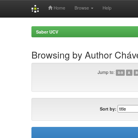
Home
Browse
Help
Skip
navigation
Saber UCV
Browsing by Author Cháv
Jump to:
0-9
A
B
Sort by: