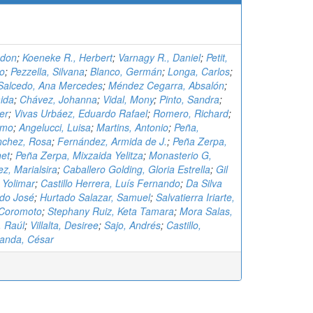
bdon
;
Koeneke R., Herbert
;
Varnagy R., Daniel
;
Petit,
io
;
Pezzella, Silvana
;
Blanco, Germán
;
Longa, Carlos
;
Salcedo, Ana Mercedes
;
Méndez Cegarra, Absalón
;
aida
;
Chávez, Johanna
;
Vidal, Mony
;
Pinto, Sandra
;
er
;
Vivas Urbáez, Eduardo Rafael
;
Romero, Richard
;
rmo
;
Angelucci, Luisa
;
Martins, Antonio
;
Peña,
nchez, Rosa
;
Fernández, Armida de J.
;
Peña Zerpa,
net
;
Peña Zerpa, Mixzaida Yelitza
;
Monasterio G,
z, Marialsira
;
Caballero Golding, Gloria Estrella
;
Gil
 Yolimar
;
Castillo Herrera, Luís Fernando
;
Da Silva
rdo José
;
Hurtado Salazar, Samuel
;
Salvatierra Iriarte,
n Coromoto
;
Stephany Ruiz, Keta Tamara
;
Mora Salas,
, Raúl
;
Villalta, Desiree
;
Sajo, Andrés
;
Castillo,
anda, César