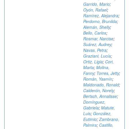
Garrido, Mario
;
Oyón, Rafael
;
Ramírez, Alejandra
;
Perdomo, Brunilda
;
Alemán, Shelly
;
Bello, Carlos
;
Rosmar, Narcise
;
Suárez, Audrey
;
Navas, Petra
;
Graziani, Lucía
;
Ortiz, Ligia
;
Cori,
Marta
;
Molina,
Fanny
;
Torres, Jetty
;
Román, Yasmín
;
Maldonado, Ronald
;
Calderón, Norely
;
Bertsch, Annalisse
;
Domínguez,
Gabriela
;
Matute,
Luis
;
González,
Eutimio
;
Zambrano,
Palmira
;
Castillo,