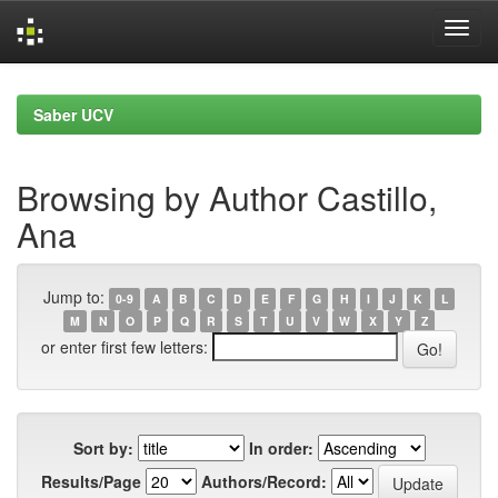
Skip
navigation
Saber UCV
Browsing by Author Castillo,
Ana
Jump to:
0-9
A
B
C
D
E
F
G
H
I
J
K
L
M
N
O
P
Q
R
S
T
U
V
W
X
Y
Z
or enter first few letters:
Sort by:
In order:
Results/Page
Authors/Record: