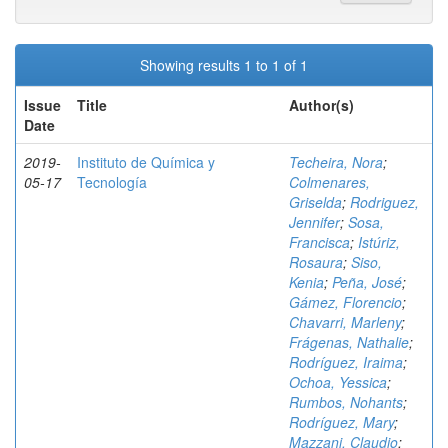
Showing results 1 to 1 of 1
Issue
Title
Author(s)
Date
2019-
Instituto de Química y
Techeira, Nora
;
05-17
Tecnología
Colmenares,
Griselda
;
Rodriguez,
Jennifer
;
Sosa,
Francisca
;
Istúriz,
Rosaura
;
Siso,
Kenia
;
Peña, José
;
Gámez, Florencio
;
Chavarri, Marleny
;
Frágenas, Nathalie
;
Rodríguez, Iraima
;
Ochoa, Yessica
;
Rumbos, Nohants
;
Rodríguez, Mary
;
Mazzani, Claudio
;