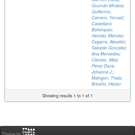
Guzmán Mirabal,
Guillermo
;
Camero, Ysrrael
;
Castellano
Bohórquez,
Hercilio
;
Méndez
Cegarra, Absalón
;
Salcedo Gonzalez,
Ana Mercedes
;
Carosio, Alba
;
Pérez Daza,
Johanna J.
;
Maingon, Thais
;
Briceño, Héctor
Showing results 1 to 1 of 1
Theme by