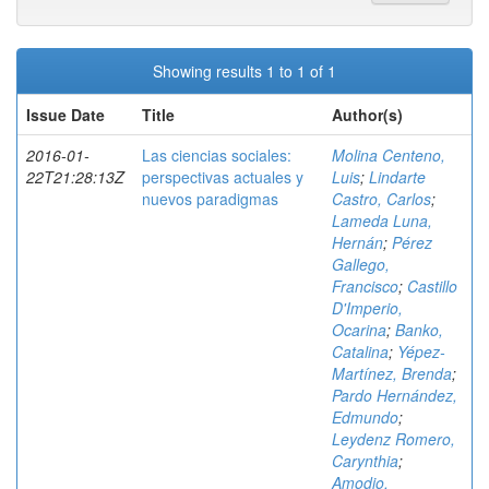
Showing results 1 to 1 of 1
Issue Date
Title
Author(s)
2016-01-
Las ciencias sociales:
Molina Centeno,
22T21:28:13Z
perspectivas actuales y
Luis
;
Lindarte
nuevos paradigmas
Castro, Carlos
;
Lameda Luna,
Hernán
;
Pérez
Gallego,
Francisco
;
Castillo
D'Imperio,
Ocarina
;
Banko,
Catalina
;
Yépez-
Martínez, Brenda
;
Pardo Hernández,
Edmundo
;
Leydenz Romero,
Carynthia
;
Amodio,