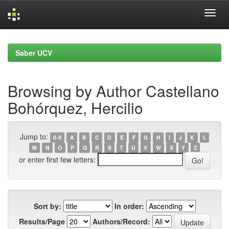
Skip
navigation
Saber UCV
Browsing by Author Castellano
Bohórquez, Hercilio
Jump to:
0-9
A
B
C
D
E
F
G
H
I
J
K
L
M
N
O
P
Q
R
S
T
U
V
W
X
Y
Z
or enter first few letters:
Sort by:
In order:
Results/Page
Authors/Record: