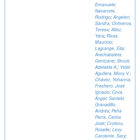
Emanuele
;
Navarrete,
Rodrigo
;
Angeleri,
Sandra
;
Ontiveros,
Teresa
;
Altez,
Yara
;
Rivas,
Mauricio
;
Lagrange, Elia
;
Arechabaleta,
Gentzane
;
Struck,
Adelaida A.
;
Vidal-
Aguilera, Mony V.
;
Chávez, Yohanna
;
Frechero, José
Ignacio
;
Cova,
Ángel
;
Santeliz
Granadillo,
Andrés
;
Peña
Parra, Carlos
José
;
Croitoru,
Roselle
;
Levy-
Carciente, Sary
;