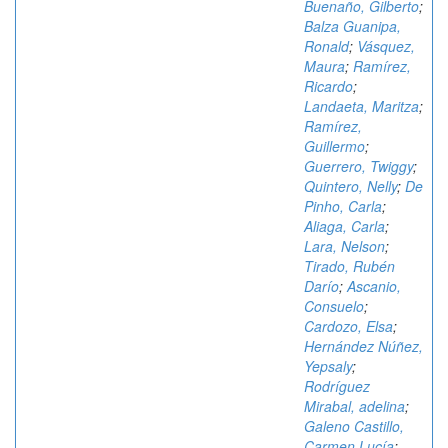
Buenaño, Gilberto
;
Balza Guanipa,
Ronald
;
Vásquez,
Maura
;
Ramírez,
Ricardo
;
Landaeta, Maritza
;
Ramírez,
Guillermo
;
Guerrero, Twiggy
;
Quintero, Nelly
;
De
Pinho, Carla
;
Aliaga, Carla
;
Lara, Nelson
;
Tirado, Rubén
Darío
;
Ascanio,
Consuelo
;
Cardozo, Elsa
;
Hernández Núñez,
Yepsaly
;
Rodríguez
Mirabal, adelina
;
Galeno Castillo,
Carmen Lucía
;