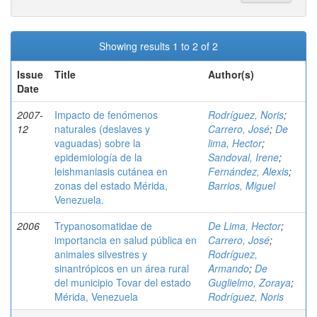
Showing results 1 to 2 of 2
Issue
Title
Author(s)
Date
2007-
Impacto de fenómenos
Rodríguez, Noris
;
12
naturales (deslaves y
Carrero, José
;
De
vaguadas) sobre la
lima, Hector
;
epidemiología de la
Sandoval, Irene
;
leishmaniasis cutánea en
Fernández, Alexis
;
zonas del estado Mérida,
Barrios, Miguel
Venezuela.
2006
Trypanosomatidae de
De Lima, Hector
;
importancia en salud pública en
Carrero, José
;
animales silvestres y
Rodríguez,
sinantrópicos en un área rural
Armando
;
De
del municipio Tovar del estado
Guglielmo, Zoraya
;
Mérida, Venezuela
Rodríguez, Noris