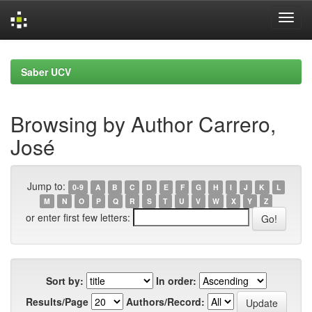
Skip
navigation
Saber UCV
Browsing by Author Carrero,
José
Jump to:
0-9
A
B
C
D
E
F
G
H
I
J
K
L
M
N
O
P
Q
R
S
T
U
V
W
X
Y
Z
or enter first few letters:
Sort by:
In order:
Results/Page
Authors/Record: