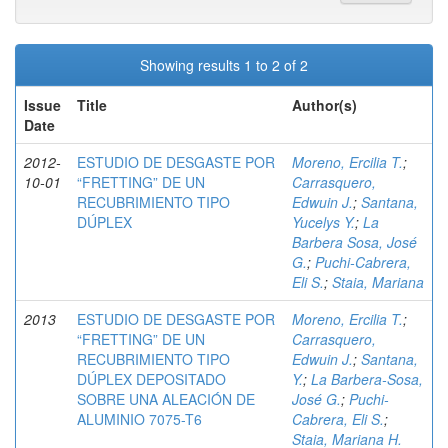
Showing results 1 to 2 of 2
Issue
Title
Author(s)
Date
2012-
ESTUDIO DE DESGASTE POR
Moreno, Ercilia T.
;
10-01
“FRETTING” DE UN
Carrasquero,
RECUBRIMIENTO TIPO
Edwuin J.
;
Santana,
DÚPLEX
Yucelys Y.
;
La
Barbera Sosa, José
G.
;
Puchi-Cabrera,
Eli S.
;
Staia, Mariana
2013
ESTUDIO DE DESGASTE POR
Moreno, Ercilia T.
;
“FRETTING” DE UN
Carrasquero,
RECUBRIMIENTO TIPO
Edwuin J.
;
Santana,
DÚPLEX DEPOSITADO
Y.
;
La Barbera-Sosa,
SOBRE UNA ALEACIÓN DE
José G.
;
Puchi-
ALUMINIO 7075-T6
Cabrera, Eli S.
;
Staia, Mariana H.