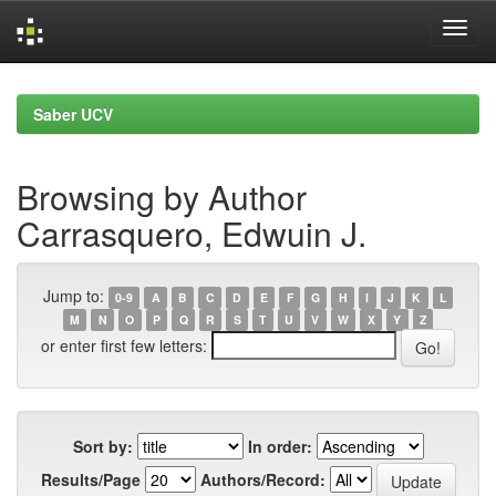
Skip
navigation
Saber UCV
Browsing by Author
Carrasquero, Edwuin J.
Jump to:
0-9
A
B
C
D
E
F
G
H
I
J
K
L
M
N
O
P
Q
R
S
T
U
V
W
X
Y
Z
or enter first few letters:
Sort by:
In order:
Results/Page
Authors/Record: