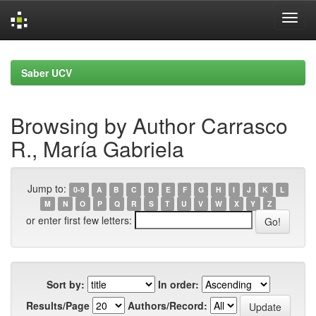
Skip
navigation
Saber UCV
Browsing by Author Carrasco
R., María Gabriela
Jump to:
0-9
A
B
C
D
E
F
G
H
I
J
K
L
M
N
O
P
Q
R
S
T
U
V
W
X
Y
Z
or enter first few letters:
Sort by:
In order:
Results/Page
Authors/Record: