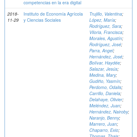
competencias en la era digital
2018-
Instituto de Economía Agrícola
Trujillo, Valentina
;
11-29
y Ciencias Sociales
López, María
;
Rodríguez, Sara
;
Viloria, Francisca
;
Morales, Agustín
;
Rodríguez, José
;
Parra, Angel
;
Hernández, José
;
Bolívar, Haydée
;
Salazar, Jesús
;
Medina, Mary
;
Gudiño, Yasmín
;
Perdomo, Odalis
;
Carrillo, Daniela
;
Delahaye, Olivier
;
Meléndez, Juan
;
Hernández, Nairoby
;
Naranjo, Benny
;
Marrero, Juan
;
Chaparro, Exio
;
Thomas, Thais
;