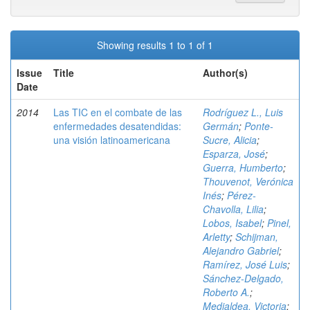
Showing results 1 to 1 of 1
Issue
Title
Author(s)
Date
2014
Las TIC en el combate de las
Rodríguez L., Luis
enfermedades desatendidas:
Germán
;
Ponte-
una visión latinoamericana
Sucre, Alicia
;
Esparza, José
;
Guerra, Humberto
;
Thouvenot, Verónica
Inés
;
Pérez-
Chavolla, Lilia
;
Lobos, Isabel
;
Pinel,
Arletty
;
Schijman,
Alejandro Gabriel
;
Ramírez, José Luis
;
Sánchez-Delgado,
Roberto A.
;
Medialdea, Victoria
;