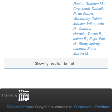
Rocha, Gustavo M.
;
Cavalcanti, Danielle
P.
;
de Souza,
Wanderley
;
Zuleta,
Mónica
;
Vélez, Iván
D.
;
Cadena,
Horacio
;
Torres R.,
Jaime R.
;
Pujol, Flor
H.
;
Shaw, Jeffrey
;
Lacerda Shaw,
Mariza M.
Showing results 1 to 1 of 1
Theme by
DSpace Software
Copyright © 2002-2013
Duraspace
-
Feedback