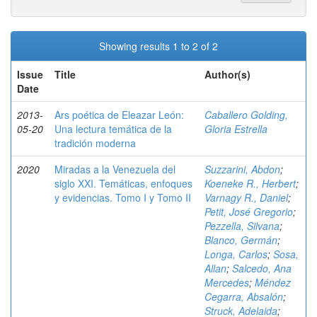
Showing results 1 to 2 of 2
Issue
Title
Author(s)
Date
2013-
Ars poética de Eleazar León:
Caballero Golding,
05-20
Una lectura temática de la
Gloria Estrella
tradición moderna
2020
Miradas a la Venezuela del
Suzzarini, Abdon
;
siglo XXI. Temáticas, enfoques
Koeneke R., Herbert
;
y evidencias. Tomo I y Tomo II
Varnagy R., Daniel
;
Petit, José Gregorio
;
Pezzella, Silvana
;
Blanco, Germán
;
Longa, Carlos
;
Sosa,
Allan
;
Salcedo, Ana
Mercedes
;
Méndez
Cegarra, Absalón
;
Struck, Adelaida
;