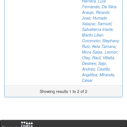
Herrera, Luís
Fernando
;
Da Silva
Araujo, Ricardo
José
;
Hurtado
Salazar, Samuel
;
Salvatierra Iriarte,
Marlin Lilian
Coromoto
;
Stephany
Ruiz, Keta Tamara
;
Mora Salas, Leonor
;
Olay, Raúl
;
Villalta,
Desiree
;
Sajo,
Andrés
;
Castillo,
Angélica
;
Miranda,
César
Showing results 1 to 2 of 2