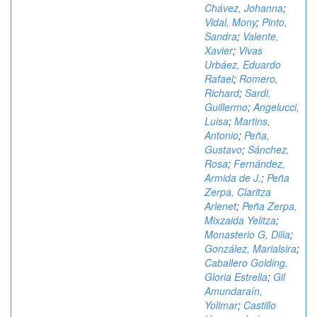
Chávez, Johanna
;
Vidal, Mony
;
Pinto,
Sandra
;
Valente,
Xavier
;
Vivas
Urbáez, Eduardo
Rafael
;
Romero,
Richard
;
Sardi,
Guillermo
;
Angelucci,
Luisa
;
Martins,
Antonio
;
Peña,
Gustavo
;
Sánchez,
Rosa
;
Fernández,
Armida de J.
;
Peña
Zerpa, Claritza
Arlenet
;
Peña Zerpa,
Mixzaida Yelitza
;
Monasterio G, Dilia
;
González, Marialsira
;
Caballero Golding,
Gloria Estrella
;
Gil
Amundaraín,
Yolimar
;
Castillo