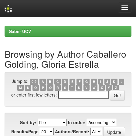
Skip
navigation
Saber UCV
Browsing by Author Caballero
Golding, Gloria Estrella
Jump to:
0-9
A
B
C
D
E
F
G
H
I
J
K
L
M
N
O
P
Q
R
S
T
U
V
W
X
Y
Z
or enter first few letters:
Sort by:
In order:
Results/Page
Authors/Record: