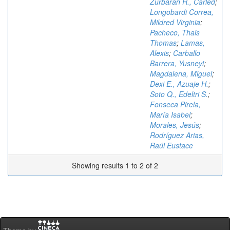
Zurbarán R., Carled
;
Longobardi Correa,
Mildred Virginia
;
Pacheco, Thais
Thomas
;
Lamas,
Alexis
;
Carballo
Barrera, Yusneyi
;
Magdalena, Miguel
;
Dexi E., Azuaje H.
;
Soto Q., Edeltri S.
;
Fonseca Pirela,
María Isabel
;
Morales, Jesús
;
Rodríguez Arias,
Raúl Eustace
Showing results 1 to 2 of 2