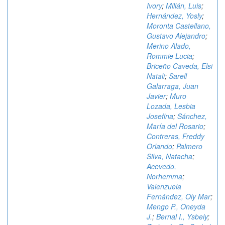
Ivory
;
Millán, Luis
;
Hernández, Yosly
;
Moronta Castellano,
Gustavo Alejandro
;
Merino Alado,
Rommie Lucia
;
Briceño Caveda, Elsi
Natali
;
Sarell
Galarraga, Juan
Javier
;
Muro
Lozada, Lesbia
Josefina
;
Sánchez,
María del Rosario
;
Contreras, Freddy
Orlando
;
Palmero
Silva, Natacha
;
Acevedo,
Norhemma
;
Valenzuela
Fernández, Oly Mar
;
Mengo P., Oneyda
J.
;
Bernal I., Ysbely
;