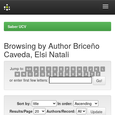
Skip
navigation
Saber UCV
Browsing by Author Briceño
Caveda, Elsi Natali
Jump to:
0-9
A
B
C
D
E
F
G
H
I
J
K
L
M
N
O
P
Q
R
S
T
U
V
W
X
Y
Z
or enter first few letters:
Sort by:
In order:
Results/Page
Authors/Record: