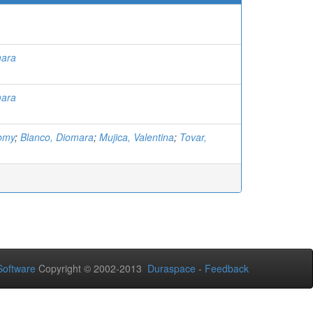
mara
mara
omy
;
Blanco, Diomara
;
Mujica, Valentina
;
Tovar,
oftware
Copyright © 2002-2013
Duraspace
-
Feedback