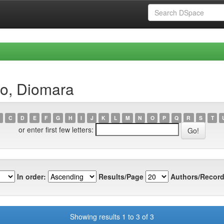
co, Diomara
C
D
E
F
G
H
I
J
K
L
M
N
O
P
Q
R
S
T
or enter first few letters:
In order:
Results/Page
Authors/Record
Showing results 1 to 3 of 3