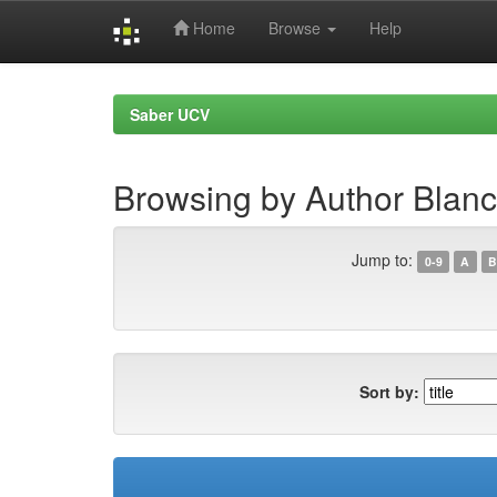
Home
Browse
Help
Skip
navigation
Saber UCV
Browsing by Author Blan
Jump to:
0-9
A
B
Sort by: