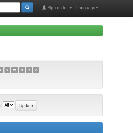
Sign on to:
Language
U
V
W
X
Y
Z
: