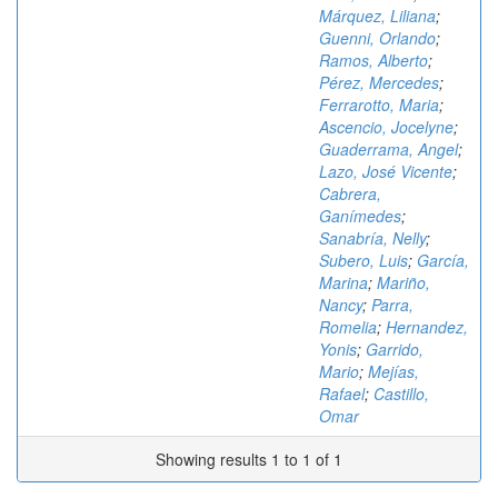
Márquez, Liliana
;
Guenni, Orlando
;
Ramos, Alberto
;
Pérez, Mercedes
;
Ferrarotto, Maria
;
Ascencio, Jocelyne
;
Guaderrama, Angel
;
Lazo, José Vicente
;
Cabrera,
Ganímedes
;
Sanabría, Nelly
;
Subero, Luis
;
García,
Marina
;
Mariño,
Nancy
;
Parra,
Romelia
;
Hernandez,
Yonis
;
Garrido,
Mario
;
Mejías,
Rafael
;
Castillo,
Omar
Showing results 1 to 1 of 1