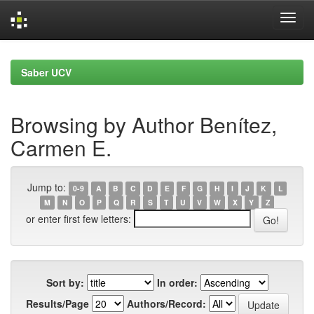
Skip
navigation
Saber UCV
Browsing by Author Benítez,
Carmen E.
Jump to:
0-9
A
B
C
D
E
F
G
H
I
J
K
L
M
N
O
P
Q
R
S
T
U
V
W
X
Y
Z
or enter first few letters:
Sort by:
In order:
Results/Page
Authors/Record: