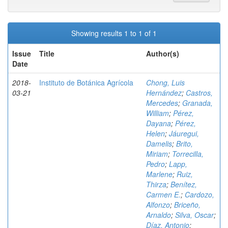
Showing results 1 to 1 of 1
Issue
Title
Author(s)
Date
2018-
Instituto de Botánica Agrícola
Chong, Luis
03-21
Hernández
;
Castros,
Mercedes
;
Granada,
William
;
Pérez,
Dayana
;
Pérez,
Helen
;
Jáuregui,
Damelis
;
Brito,
Miriam
;
Torrecilla,
Pedro
;
Lapp,
Marlene
;
Ruiz,
Thirza
;
Benítez,
Carmen E.
;
Cardozo,
Alfonzo
;
Briceño,
Arnaldo
;
Silva, Oscar
;
Díaz, Antonio
;