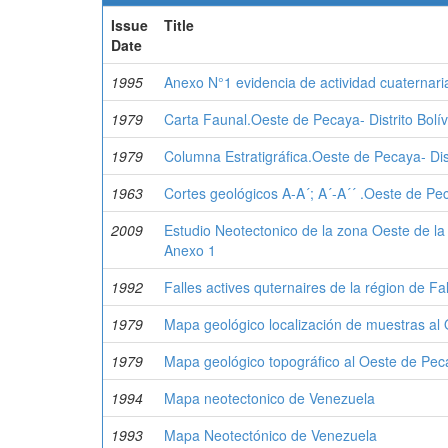
Issue
Title
Date
1995
Anexo N°1 evidencia de actividad cuaternaria 
1979
Carta Faunal.Oeste de Pecaya- Distrito Bolí
1979
Columna Estratigráfica.Oeste de Pecaya- Dist
1963
Cortes geológicos A-A´; A´-A´´ .Oeste de Peca
2009
Estudio Neotectonico de la zona Oeste de la 
Anexo 1
1992
Falles actives quternaires de la région de Fa
1979
Mapa geológico localización de muestras al O
1979
Mapa geológico topográfico al Oeste de Pecay
1994
Mapa neotectonico de Venezuela
1993
Mapa Neotectónico de Venezuela