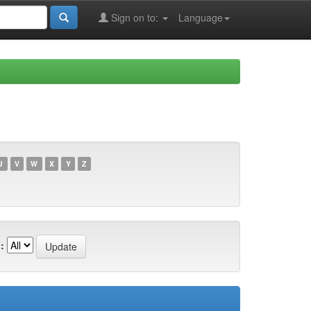
Sign on to:
Language
U
V
W
X
Y
Z
: