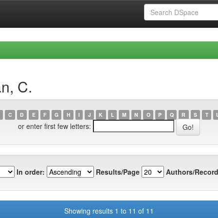
n, C.
C
D
E
F
G
H
I
J
K
L
M
N
O
P
Q
R
S
T
or enter first few letters:
In order:
Results/Page
Authors/Record
Showing results 1 to 11 of 11