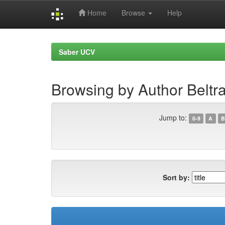
Home
Browse
Help
Skip
navigation
Saber UCV
Browsing by Author Beltra
Jump to:
0-9
A
B
Sort by: