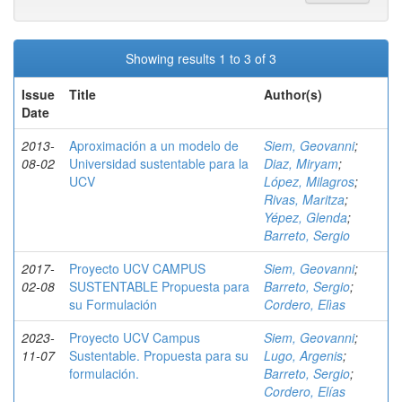
Showing results 1 to 3 of 3
Issue
Title
Author(s)
Date
2013-
Aproximación a un modelo de
Siem, Geovanni
;
08-02
Universidad sustentable para la
Diaz, Miryam
;
UCV
López, Milagros
;
Rivas, Maritza
;
Yépez, Glenda
;
Barreto, Sergio
2017-
Proyecto UCV CAMPUS
Siem, Geovanni
;
02-08
SUSTENTABLE Propuesta para
Barreto, Sergio
;
su Formulación
Cordero, Elìas
2023-
Proyecto UCV Campus
Siem, Geovanni
;
11-07
Sustentable. Propuesta para su
Lugo, Argenis
;
formulación.
Barreto, Sergio
;
Cordero, Elías