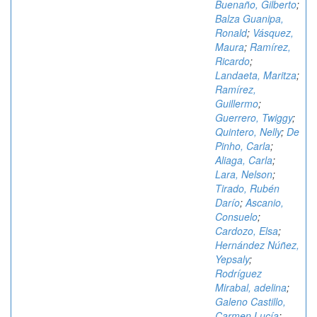
Buenaño, Gilberto
;
Balza Guanipa,
Ronald
;
Vásquez,
Maura
;
Ramírez,
Ricardo
;
Landaeta, Maritza
;
Ramírez,
Guillermo
;
Guerrero, Twiggy
;
Quintero, Nelly
;
De
Pinho, Carla
;
Aliaga, Carla
;
Lara, Nelson
;
Tirado, Rubén
Darío
;
Ascanio,
Consuelo
;
Cardozo, Elsa
;
Hernández Núñez,
Yepsaly
;
Rodríguez
Mirabal, adelina
;
Galeno Castillo,
Carmen Lucía
;