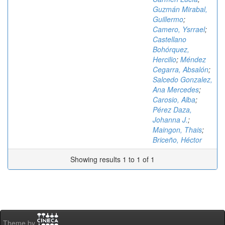
Guzmán Mirabal,
Guillermo
;
Camero, Ysrrael
;
Castellano
Bohórquez,
Hercilio
;
Méndez
Cegarra, Absalón
;
Salcedo Gonzalez,
Ana Mercedes
;
Carosio, Alba
;
Pérez Daza,
Johanna J.
;
Maingon, Thais
;
Briceño, Héctor
Showing results 1 to 1 of 1
Theme by