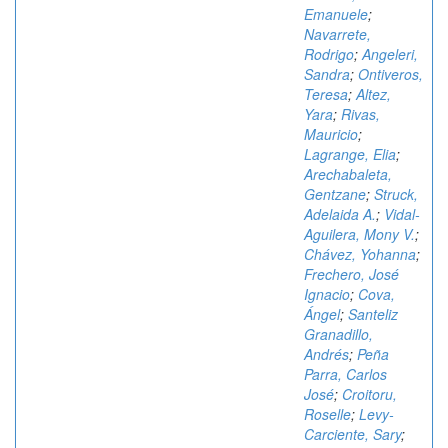
Emanuele
;
Navarrete,
Rodrigo
;
Angeleri,
Sandra
;
Ontiveros,
Teresa
;
Altez,
Yara
;
Rivas,
Mauricio
;
Lagrange, Elia
;
Arechabaleta,
Gentzane
;
Struck,
Adelaida A.
;
Vidal-
Aguilera, Mony V.
;
Chávez, Yohanna
;
Frechero, José
Ignacio
;
Cova,
Ángel
;
Santeliz
Granadillo,
Andrés
;
Peña
Parra, Carlos
José
;
Croitoru,
Roselle
;
Levy-
Carciente, Sary
;