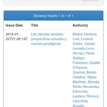
Showing results 1 to 1 of 1
Issue Date
Title
Author(s)
2016-01-
Las ciencias sociales:
Molina Centeno,
22T21:28:13Z
perspectivas actuales y
Luis
;
Lindarte
nuevos paradigmas
Castro, Carlos
;
Lameda Luna,
Hernán
;
Pérez
Gallego,
Francisco
;
Castillo
D'Imperio,
Ocarina
;
Banko,
Catalina
;
Yépez-
Martínez, Brenda
;
Pardo Hernández,
Edmundo
;
Leydenz Romero,
Carynthia
;
Amodio,