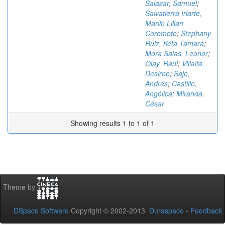
Salazar, Samuel
;
Salvatierra Iriarte,
Marlin Lilian
Coromoto
;
Stephany
Ruiz, Keta Tamara
;
Mora Salas, Leonor
;
Olay, Raúl
;
Villalta,
Desiree
;
Sajo,
Andrés
;
Castillo,
Angélica
;
Miranda,
César
Showing results 1 to 1 of 1
Theme by
DSpace Software
Copyright © 2002-2013
Duraspace
-
Feedback