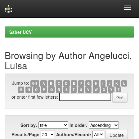
Skip
navigation
Saber UCV
Browsing by Author Angelucci,
Luisa
Jump to:
0-9
A
B
C
D
E
F
G
H
I
J
K
L
M
N
O
P
Q
R
S
T
U
V
W
X
Y
Z
or enter first few letters:
Sort by:
In order:
Results/Page
Authors/Record: