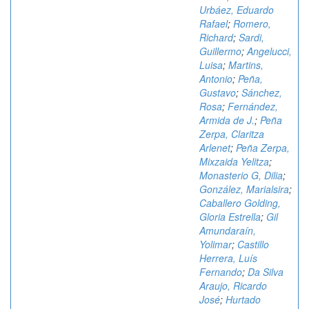
Urbáez, Eduardo
Rafael
;
Romero,
Richard
;
Sardi,
Guillermo
;
Angelucci,
Luisa
;
Martins,
Antonio
;
Peña,
Gustavo
;
Sánchez,
Rosa
;
Fernández,
Armida de J.
;
Peña
Zerpa, Claritza
Arlenet
;
Peña Zerpa,
Mixzaida Yelitza
;
Monasterio G, Dilia
;
González, Marialsira
;
Caballero Golding,
Gloria Estrella
;
Gil
Amundaraín,
Yolimar
;
Castillo
Herrera, Luís
Fernando
;
Da Silva
Araujo, Ricardo
José
;
Hurtado