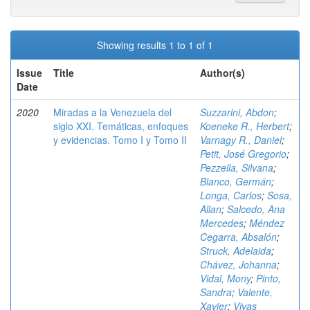
Showing results 1 to 1 of 1
Issue
Title
Author(s)
Date
2020
Miradas a la Venezuela del
Suzzarini, Abdon
;
siglo XXI. Temáticas, enfoques
Koeneke R., Herbert
;
y evidencias. Tomo I y Tomo II
Varnagy R., Daniel
;
Petit, José Gregorio
;
Pezzella, Silvana
;
Blanco, Germán
;
Longa, Carlos
;
Sosa,
Allan
;
Salcedo, Ana
Mercedes
;
Méndez
Cegarra, Absalón
;
Struck, Adelaida
;
Chávez, Johanna
;
Vidal, Mony
;
Pinto,
Sandra
;
Valente,
Xavier
;
Vivas