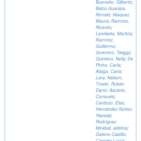
Buenaño, Gilberto
;
Balza Guanipa,
Ronald
;
Vásquez,
Maura
;
Ramírez,
Ricardo
;
Landaeta, Maritza
;
Ramírez,
Guillermo
;
Guerrero, Twiggy
;
Quintero, Nelly
;
De
Pinho, Carla
;
Aliaga, Carla
;
Lara, Nelson
;
Tirado, Rubén
Darío
;
Ascanio,
Consuelo
;
Cardozo, Elsa
;
Hernández Núñez,
Yepsaly
;
Rodríguez
Mirabal, adelina
;
Galeno Castillo,
Carmen Lucía
;