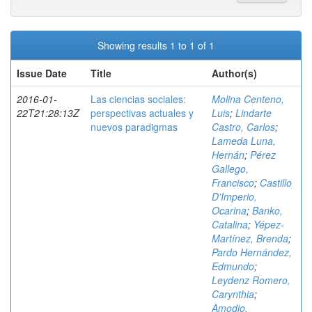
Showing results 1 to 1 of 1
Issue Date
Title
Author(s)
2016-01-
Las ciencias sociales:
Molina Centeno,
22T21:28:13Z
perspectivas actuales y
Luis
;
Lindarte
nuevos paradigmas
Castro, Carlos
;
Lameda Luna,
Hernán
;
Pérez
Gallego,
Francisco
;
Castillo
D'Imperio,
Ocarina
;
Banko,
Catalina
;
Yépez-
Martínez, Brenda
;
Pardo Hernández,
Edmundo
;
Leydenz Romero,
Carynthia
;
Amodio,