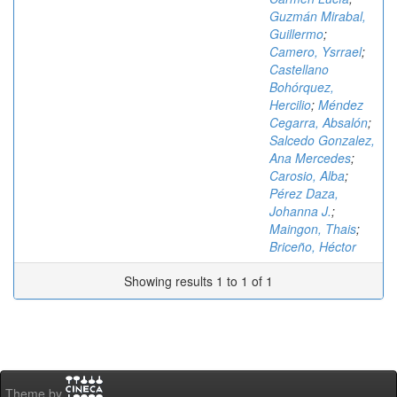
Guzmán Mirabal,
Guillermo
;
Camero, Ysrrael
;
Castellano
Bohórquez,
Hercilio
;
Méndez
Cegarra, Absalón
;
Salcedo Gonzalez,
Ana Mercedes
;
Carosio, Alba
;
Pérez Daza,
Johanna J.
;
Maingon, Thais
;
Briceño, Héctor
Showing results 1 to 1 of 1
Theme by