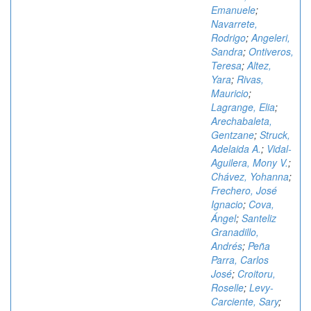
Emanuele
;
Navarrete,
Rodrigo
;
Angeleri,
Sandra
;
Ontiveros,
Teresa
;
Altez,
Yara
;
Rivas,
Mauricio
;
Lagrange, Elia
;
Arechabaleta,
Gentzane
;
Struck,
Adelaida A.
;
Vidal-
Aguilera, Mony V.
;
Chávez, Yohanna
;
Frechero, José
Ignacio
;
Cova,
Ángel
;
Santeliz
Granadillo,
Andrés
;
Peña
Parra, Carlos
José
;
Croitoru,
Roselle
;
Levy-
Carciente, Sary
;