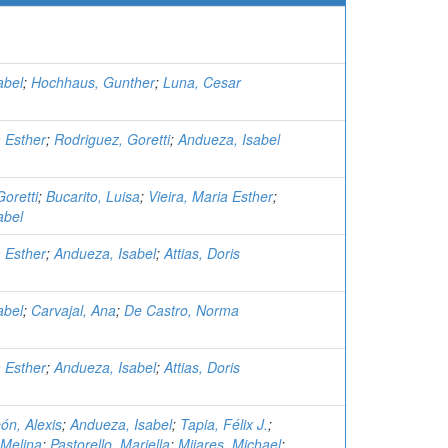
abel
;
Hochhaus, Gunther
;
Luna, Cesar
a Esther
;
Rodriguez, Goretti
;
Andueza, Isabel
oretti
;
Bucarito, Luisa
;
Vieira, Maria Esther
;
abel
a Esther
;
Andueza, Isabel
;
Attias, Doris
abel
;
Carvajal, Ana
;
De Castro, Norma
a Esther
;
Andueza, Isabel
;
Attias, Doris
n, Alexis
;
Andueza, Isabel
;
Tapia, Félix J.
;
 Melina
;
Pastorello, Mariella
;
Mijares, Michael
;