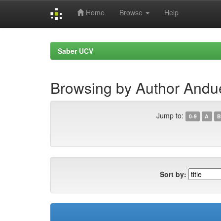
Home
Browse
Help
Skip
navigation
Saber UCV
Browsing by Author Andue
Jump to:
0-9
A
B
Sort by: