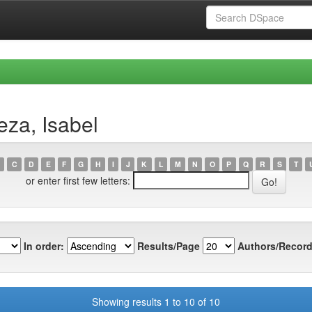
za, Isabel
C
D
E
F
G
H
I
J
K
L
M
N
O
P
Q
R
S
T
or enter first few letters:
In order:
Results/Page
Authors/Record
Showing results 1 to 10 of 10