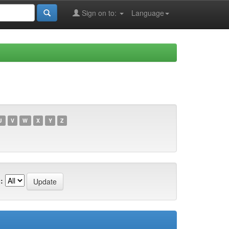
Sign on to:
Language
U
V
W
X
Y
Z
: