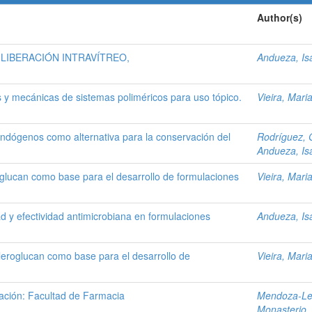
Author(s)
LIBERACIÓN INTRAVÍTREO,
Andueza, Is
 y mecánicas de sistemas poliméricos para uso tópico.
Vieira, Mari
endógenos como alternativa para la conservación del
Rodríguez, G
Andueza, Is
roglucan como base para el desarrollo de formulaciones
Vieira, Mari
ad y efectividad antimicrobiana en formulaciones
Andueza, Is
leroglucan como base para el desarrollo de
Vieira, Mari
igación: Facultad de Farmacia
Mendoza-Leó
Monasterio,