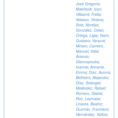
José Gregorio
;
Malchiodi, Ivan
;
Villasmil, Frella
;
Velasco, Viviana
;
Soto, Norelys
;
González, Celso
;
Ortega, Ligia
;
Yasín,
Gustavo
;
Yaraure,
Miriam
;
Carreiro,
Manuel
;
Vidal,
Antonio
;
Giannopoulos,
Ioannis
;
Armanie,
Emma
;
Díaz, Aurora
;
Bethelmi, Alejandro
;
Díaz, Solangel
;
Meléndez, Rafael
;
Romero, Gisela
;
Roo, Leymase
;
Linares, Beatriz
;
Guzmán, Francisco
;
Hernández, Yalitze
;