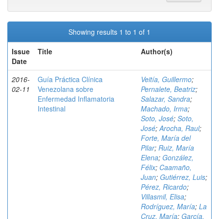
Showing results 1 to 1 of 1
Issue
Title
Author(s)
Date
2016-
Guía Práctica Clínica
Veitía, Guillermo
;
02-11
Venezolana sobre
Pernalete, Beatriz
;
Enfermedad Inflamatoria
Salazar, Sandra
;
Intestinal
Machado, Irma
;
Soto, José
;
Soto,
José
;
Arocha, Raul
;
Forte, María del
Pilar
;
Ruiz, María
Elena
;
González,
Félix
;
Caamaño,
Juan
;
Gutiérrez, Luis
;
Pérez, Ricardo
;
Villasmil, Elisa
;
Rodríguez, María
;
La
Cruz, María
;
García,