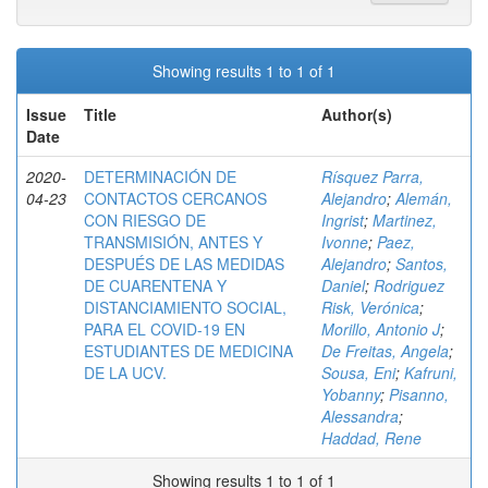
Showing results 1 to 1 of 1
Issue
Title
Author(s)
Date
2020-
DETERMINACIÓN DE
Rísquez Parra,
04-23
CONTACTOS CERCANOS
Alejandro
;
Alemán,
CON RIESGO DE
Ingrist
;
Martinez,
TRANSMISIÓN, ANTES Y
Ivonne
;
Paez,
DESPUÉS DE LAS MEDIDAS
Alejandro
;
Santos,
DE CUARENTENA Y
Daniel
;
Rodriguez
DISTANCIAMIENTO SOCIAL,
Risk, Verónica
;
PARA EL COVID-19 EN
Morillo, Antonio J
;
ESTUDIANTES DE MEDICINA
De Freitas, Angela
;
DE LA UCV.
Sousa, Eni
;
Kafruni,
Yobanny
;
Pisanno,
Alessandra
;
Haddad, Rene
Showing results 1 to 1 of 1