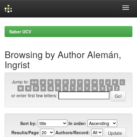
Skip
navigation
Saber UCV
Browsing by Author Alemán,
Ingrist
Jump to:
0-9
A
B
C
D
E
F
G
H
I
J
K
L
M
N
O
P
Q
R
S
T
U
V
W
X
Y
Z
or enter first few letters:
Sort by:
In order:
Results/Page
Authors/Record: