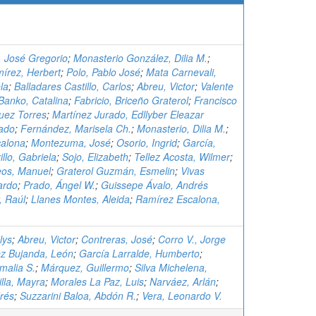
a, José Gregorio
;
Monasterio González, Dilia M.
;
írez, Herbert
;
Polo, Pablo José
;
Mata Carnevali,
la
;
Balladares Castillo, Carlos
;
Abreu, Victor
;
Valente
Banko, Catalina
;
Fabricio, Briceño Graterol
;
Francisco
uez Torres
;
Martínez Jurado, Edllyber Eleazar
rado
;
Fernández, Marisela Ch.
;
Monasterio, Dilia M.
;
calona
;
Montezuma, José
;
Osorio, Ingrid
;
García,
illo, Gabriela
;
Sojo, Elizabeth
;
Tellez Acosta, Wilmer
;
os, Manuel
;
Graterol Guzmán, Esmelin
;
Vivas
ardo
;
Prado, Ángel W.
;
Guissepe Ávalo, Andrés
, Raúl
;
Llanes Montes, Aleida
;
Ramírez Escalona,
lys
;
Abreu, Victor
;
Contreras, José
;
Corro V., Jorge
z Bujanda, León
;
García Larralde, Humberto
;
malia S.
;
Márquez, Guillermo
;
Silva Michelena,
lla, Mayra
;
Morales La Paz, Luis
;
Narváez, Arlán
;
drés
;
Suzzarini Baloa, Abdón R.
;
Vera, Leonardo V.