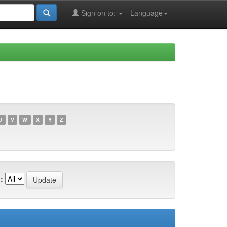
Sign on to:
Language
U
V
W
X
Y
Z
: