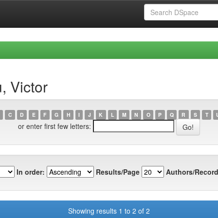
, Victor
C
D
E
F
G
H
I
J
K
L
M
N
O
P
Q
R
S
T
or enter first few letters:
In order:
Results/Page
Authors/Record
Showing results 1 to 2 of 2