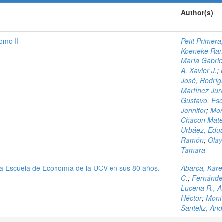
Author(s)
omo II
Petit Primer
Koeneke Ram
María Gabrie
A, Xavier J.
;
José, Rodríg
Martínez Ju
Gustavo, Es
Jennifer
;
Mor
Chacon Mate
Urbáez, Edu
Ramón
;
Olay
Tamara
La Escuela de Economía de la UCV en sus 80 años.
Abarca, Kare
C.
;
Fernánde
Lucena R., A
Héctor
;
Monti
Santeliz, An