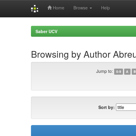
Home
Browse
Help
Skip
navigation
Saber UCV
Browsing by Author Abreu
Jump to:
0-9
A
B
Sort by: