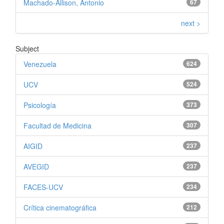
Machado-Allison, Antonio
67
next >
Subject
Venezuela
624
UCV
524
Psicología
373
Facultad de Medicina
307
AIGID
237
AVEGID
237
FACES-UCV
234
Crítica cinematográfica
212