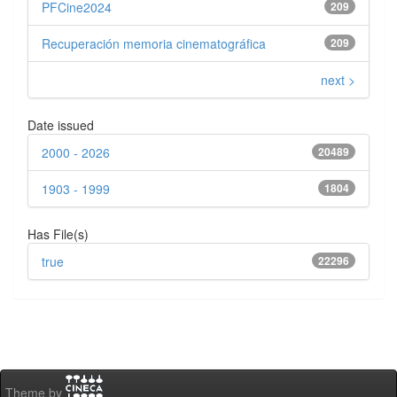
PFCine2024
209
Recuperación memoria cinematográfica
209
next >
Date issued
2000 - 2026
20489
1903 - 1999
1804
Has File(s)
true
22296
Theme by