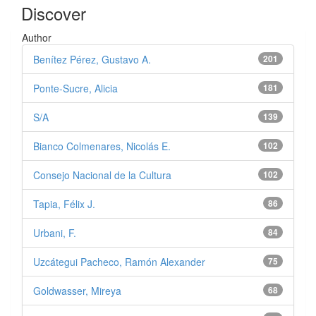
Discover
Author
Benítez Pérez, Gustavo A.
201
Ponte-Sucre, Alicia
181
S/A
139
Bianco Colmenares, Nicolás E.
102
Consejo Nacional de la Cultura
102
Tapia, Félix J.
86
Urbani, F.
84
Uzcátegui Pacheco, Ramón Alexander
75
Goldwasser, Mireya
68