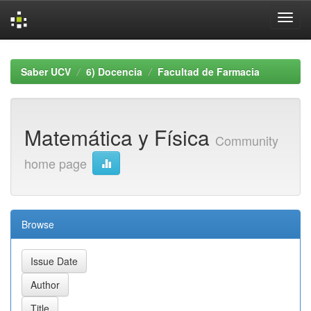
Skip
navigation
Saber UCV
6) Docencia
Facultad de Farmacia
Matemática y Física
Community
home page
Browse