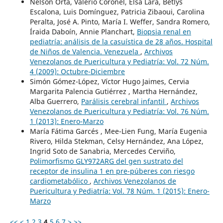
Nelson Orta, Valerio Coronel, Elsa Lara, Betlys
Escalona, Luis Domínguez, Patricia Zibaoui, Carolina
Peralta, José A. Pinto, María I. Weffer, Sandra Romero,
Íraida Daboín, Annie Planchart,
Biopsia renal en
pediatría: análisis de la casuística de 28 años. Hospital
de Niños de Valencia. Venezuela
,
Archivos
Venezolanos de Puericultura y Pediatría: Vol. 72 Núm.
4 (2009): Octubre-Diciembre
Simón Gómez-López, Víctor Hugo Jaimes, Cervia
Margarita Palencia Gutiérrez , Martha Hernández,
Alba Guerrero,
Parálisis cerebral infantil
,
Archivos
Venezolanos de Puericultura y Pediatría: Vol. 76 Núm.
1 (2013): Enero-Marzo
María Fátima Garcés , Mee-Lien Fung, María Eugenia
Rivero, Hilda Stekman, Celsy Hernández, Ana López,
Ingrid Soto de Sanabria, Mercedes Cerviño,
Polimorfismo GLY972ARG del gen sustrato del
receptor de insulina 1 en pre-púberes con riesgo
cardiometabólico
,
Archivos Venezolanos de
Puericultura y Pediatría: Vol. 78 Núm. 1 (2015): Enero-
Marzo
<<
<
1
2
3
4
5
6
7
>
>>