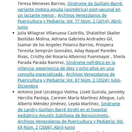
Teresa Meneses Barrios,
Síndrome de Guillain-Barré:
variante motora aguda (asimétrica) post-vacunal en
un lactante menor
,
Archivos Venezolanos de
Puericultura y Pediatría: Vol. 77 Núm. 2 (2014): Abril-
Junio
Julia Milagros Villanueva Castrillo, Shalatihel Skailer
Bastidas Molina, Adriana Gabriela Andrades Gil,
Isamar de los Angeles Polanco Barrios, Prospera
Teresita Semprún González, Aday Raquel Paredes
Rivas, Cristhy del Rosario Albornoz Fuenmayor , Sheila
Parada Parada Ramírez,
Sindrome nefrótico en la
infancia: experiencia de diez y ocho años en una
consulta especializada
,
Archivos Venezolanos de
Puericultura y Pediatría: Vol. 87 Núm. 2 (2024): Julio-
Diciembre
Antonio José Uzcátegui Vielma, Lisett Guirola, Jannetty
Hercilia Pantoja, Carmen María Martínez Allegue, Luís
Alberto Méndez Jiménez, Leyda Martínez,
Síndrome
de Landry Guillain Barré Strohl en el hospital
pediátrico Agustín Zubillaga de Barquisimeto
,
Archivos Venezolanos de Puericultura y Pediatría: Vol.
69 Núm. 2 (2006): Abril-Junio