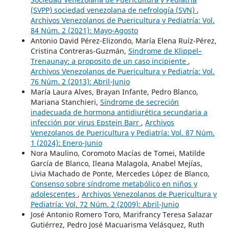
(SVPP) sociedad venezolana de nefrología (SVN)
,
Archivos Venezolanos de Puericultura y Pediatría: Vol.
84 Núm. 2 (2021): Mayo-Agosto
Antonio David Pérez-Elizondo, María Elena Ruíz-Pérez,
Cristina Contreras-Guzmán,
Sindrome de Klippel–
Trenaunay: a proposito de un caso incipiente
,
Archivos Venezolanos de Puericultura y Pediatría: Vol.
76 Núm. 2 (2013): Abril-Junio
María Laura Alves, Brayan Infante, Pedro Blanco,
Mariana Stanchieri,
Síndrome de secreción
inadecuada de hormona antidiurética secundaria a
infección por virus Epstein Barr
,
Archivos
Venezolanos de Puericultura y Pediatría: Vol. 87 Núm.
1 (2024): Enero-Junio
Nora Maulino, Coromoto Macías de Tomei, Matilde
García de Blanco, Ileana Malagola, Anabel Mejías,
Livia Machado de Ponte, Mercedes López de Blanco,
Consenso sobre síndrome metabólico en niños y
adolescentes
,
Archivos Venezolanos de Puericultura y
Pediatría: Vol. 72 Núm. 2 (2009): Abril-Junio
José Antonio Romero Toro, Marifrancy Teresa Salazar
Gutiérrez, Pedro José Macuarisma Velásquez, Ruth