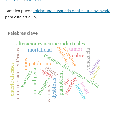
También puede
Iniciar una búsqueda de similitud avanzada
para este artículo.
Palabras clave
alteraciones neuroconductuales
disbiosis
norovirus
tumor
mortalidad
venezuela
enfermedades entéricas
trastorno del espectro autista
cobre
children
niños
patobionte
enteric diseases
tumour
clínica
copper
no indígena
vaccines
pathobiont
mortality
zinc
indígena
dysbiosis
infant
lactante
vacunas