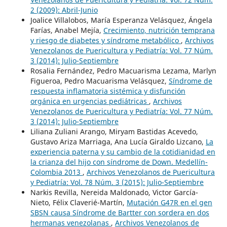
2 (2009): Abril-Junio
Joalice Villalobos, María Esperanza Velásquez, Ángela
Farías, Anabel Mejía,
Crecimiento, nutrición temprana
y riesgo de diabetes y síndrome metabólico
,
Archivos
Venezolanos de Puericultura y Pediatría: Vol. 77 Núm.
3 (2014): Julio-Septiembre
Rosalia Fernández, Pedro Macuarisma Lezama, Marlyn
Figueroa, Pedro Macuarisma Velásquez,
Síndrome de
respuesta inflamatoria sistémica y disfunción
orgánica en urgencias pediátricas
,
Archivos
Venezolanos de Puericultura y Pediatría: Vol. 77 Núm.
3 (2014): Julio-Septiembre
Liliana Zuliani Arango, Miryam Bastidas Acevedo,
Gustavo Ariza Marriaga, Ana Lucía Giraldo Lizcano,
La
experiencia paterna y su cambio de la cotidianidad en
la crianza del hijo con síndrome de Down. Medellín-
Colombia 2013
,
Archivos Venezolanos de Puericultura
y Pediatría: Vol. 78 Núm. 3 (2015): Julio-Septiembre
Narkis Revilla, Nereida Maldonado, Victor García-
Nieto, Félix Claverié-Martín,
Mutación G47R en el gen
SBSN causa Síndrome de Bartter con sordera en dos
hermanas venezolanas
,
Archivos Venezolanos de