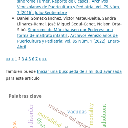
síndrome Turner. Reporte de 6 casos
,
Archivos
Venezolanos de Puericultura y Pediatría: Vol. 79 Núm.
3 (2016): Julio-Septiembre
Daniel Gómez-Sánchez, Víctor Mateu-Beitia, Sandra
Llinares-Ramal, José Miguel Sequi-Canet, Nelson Orta-
Sibú,
Sindrome de Münchausen por Poderes: una
forma de maltrato infantil
,
Archivos Venezolanos de
Puericultura y Pediatría: Vol. 85 Núm. 1 (2022): Enero-
Abril
<<
<
1
2
3
4
5
6
7
>
>>
También puede
Iniciar una búsqueda de similitud avanzada
para este artículo.
Palabras clave
trastorno del espectro autista
mortality
pathobiont
vacunas
mortalidad