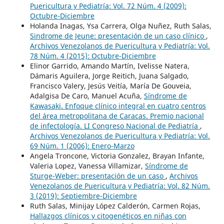
Puericultura y Pediatría: Vol. 72 Núm. 4 (2009):
Octubre-Diciembre
Holanda Inagas, Ysa Carrera, Olga Nuñez, Ruth Salas,
Sindrome de Jeune: presentación de un caso clínico
,
Archivos Venezolanos de Puericultura y Pediatría: Vol.
78 Núm. 4 (2015): Octubre-Diciembre
Elinor Garrido, Amando Martín, Ivelisse Natera,
Dámaris Aguilera, Jorge Reitich, Juana Salgado,
Francisco Valery, Jesús Veitía, María De Gouveia,
Adalgisa De Caro, Manuel Acuña,
Síndrome de
Kawasaki. Enfoque clínico integral en cuatro centros
del área metropolitana de Caracas. Premio nacional
de infectología. LI Congreso Nacional de Pediatría
,
Archivos Venezolanos de Puericultura y Pediatría: Vol.
69 Núm. 1 (2006): Enero-Marzo
Angela Troncone, Victoria Gonzalez, Brayan Infante,
Valeria Lopez, Vanessa Villamizar,
Síndrome de
Sturge-Weber: presentación de un caso
,
Archivos
Venezolanos de Puericultura y Pediatría: Vol. 82 Núm.
3 (2019): Septiembre-Diciembre
Ruth Salas, Minijay López Calderón, Carmen Rojas,
Hallazgos clínicos y citogenéticos en niñas con