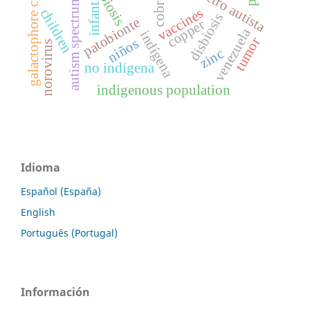
autism spectrum disorder
dysbiosis
galactophore cyst
cobre
infant
vaccines
children
disbiosis
patobionte
copper
venezuela
indígena
tumor
niños
norovirus
zinc
no indígena
indigenous population
Idioma
Español (España)
English
Português (Portugal)
Información