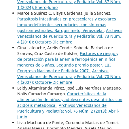
Venezolanos de Puericultura y Pediatría: Vol. 87 Núm.
1 (2024): Enero-Junio
Marcela Suárez C, Elsys Cárdenas, Julia Sánchez,
Parasitosis intestinales en preescolares y escolares
inmunodeficientes secundarios, con síntomas
gastrointestinales. Barquisimeto, Venezuela
,
Archivos
Venezolanos de Puericultura y Pediatría: Vol. 73 Núm.
4 (2010): Octubre-Diciembre
Gina Latouche, Arelis Conde, Sobeida Barbella de
Szarvas, Cruz Castro de Kolster,
Factores de riesgo y
de protección para la anemia ferropénica en niños
menores de 6 años. Segundo premio poster. LIII
Congreso Nacional de Pediatría 2007
,
Archivos
Venezolanos de Puericultura y Pediatría: Vol. 70 Núm.
4 (2007): Octubre-Diciembre
Leidy Altamiranda Pérez, José Luis Martínez Manzano,
Nolis Camacho Camargo,
Características de la
alimentación de niños y adolescentes desnutridos con
acidosis metabólica
,
Archivos Venezolanos de
Puericultura y Pediatría: Vol. 76 Núm. 2 (2013): Abril-
Junio
Livia Machado de Ponte, Coromoto Macías de Tomei,
Anabel Mejías, Coromoto Méndez, Gisela Merino,