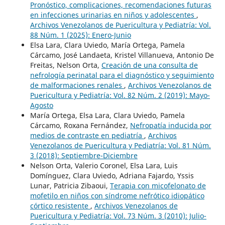
Pronóstico, complicaciones, recomendaciones futuras
en infecciones urinarias en niños y adolescentes
,
Archivos Venezolanos de Puericultura y Pediatría: Vol.
88 Núm. 1 (2025): Enero-Junio
Elsa Lara, Clara Uviedo, María Ortega, Pamela
Cárcamo, José Landaeta, Kristel Villanueva, Antonio De
Freitas, Nelson Orta,
Creación de una consulta de
nefrología perinatal para el diagnóstico y seguimiento
de malformaciones renales
,
Archivos Venezolanos de
Puericultura y Pediatría: Vol. 82 Núm. 2 (2019): Mayo-
Agosto
María Ortega, Elsa Lara, Clara Uviedo, Pamela
Cárcamo, Roxana Fernández,
Nefropatía inducida por
medios de contraste en pediatría
,
Archivos
Venezolanos de Puericultura y Pediatría: Vol. 81 Núm.
3 (2018): Septiembre-Diciembre
Nelson Orta, Valerio Coronel, Elsa Lara, Luis
Domínguez, Clara Uviedo, Adriana Fajardo, Yssis
Lunar, Patricia Zibaoui,
Terapia con micofelonato de
mofetilo en niños con síndrome nefrótico idiopático
córtico resistente
,
Archivos Venezolanos de
Puericultura y Pediatría: Vol. 73 Núm. 3 (2010): Julio-