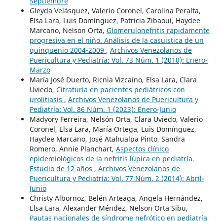
Septiembre
Gleyda Velásquez, Valerio Coronel, Carolina Peralta,
Elsa Lara, Luis Domínguez, Patricia Zibaoui, Haydee
Marcano, Nelson Orta,
Glomerulonefritis rapidamente
progresiva en el niño. Análisis de la casuistica de un
quinquenio 2004-2009
,
Archivos Venezolanos de
Puericultura y Pediatría: Vol. 73 Núm. 1 (2010): Enero-
Marzo
María José Duerto, Ricnia Vizcaíno, Elsa Lara, Clara
Uviedo,
Citraturia en pacientes pediátricos con
urolitiasis
,
Archivos Venezolanos de Puericultura y
Pediatría: Vol. 86 Núm. 1 (2023): Enero-Junio
Madyory Ferreira, Nelsón Orta, Clara Uviedo, Valerio
Coronel, Elsa Lara, María Ortega, Luis Domínguez,
Haydee Marcano, José Atahualpa Pinto, Sandra
Romero, Annie Planchart,
Aspectos clínico
epidemiológicos de la nefritis lúpica en pediatría.
Estudio de 12 años
,
Archivos Venezolanos de
Puericultura y Pediatría: Vol. 77 Núm. 2 (2014): Abril-
Junio
Christy Albornoz, Belén Arteaga, Angela Hernández,
Elsa Lara, Alexander Méndez, Nelson Orta Sibu,
Pautas nacionales de síndrome nefrótico en pediatría