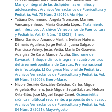
Manejo integral de las dislipidemias en niños y
adolescentes
,
Archivos Venezolanos de Puericultura y
Pediatría: Vol. 73 Núm. 2 (2010): Abril-Junio
Tatiana Drummond, Angela Troncone, Marinés
Vancampenhoud, María Graciela López,
Tratamiento
anti infeccioso
,
Archivos Venezolanos de Puericultura
y Pediatría: Vol. 84 Núm. 1S (2021): Enero
Elinor Garrido, Amando Martín, Ivelisse Natera,
Dámaris Aguilera, Jorge Reitich, Juana Salgado,
Francisco Valery, Jesús Veitía, María De Gouveia,
Adalgisa De Caro, Manuel Acuña,
Síndrome de
Kawasaki. Enfoque clínico integral en cuatro centros
del área metropolitana de Caracas. Premio nacional
de infectología. LI Congreso Nacional de Pediatría
,
Archivos Venezolanos de Puericultura y Pediatría: Vol.
69 Núm. 1 (2006): Enero-Marzo
Nicole Desirée González-Zeledón, Carlos Miguel
Angelats-Romero, José Miguel Sequi-Sabater, Nelson
Orta-Sibú, José Miguel Sequi-Canet,
Osteomielitis
crónica multifocal recurrente: a propósito de un caso
,
Archivos Venezolanos de Puericultura y Pediatría: Vol.
84 Núm. 2 (2021): Mayo-Agosto