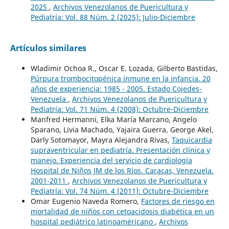
2025
,
Archivos Venezolanos de Puericultura y
Pediatría: Vol. 88 Núm. 2 (2025): Julio-Diciembre
Artículos similares
Wladimir Ochoa R., Oscar E. Lozada, Gilberto Bastidas,
Púrpura trombocitopénica inmune en la infancia. 20
años de experiencia: 1985 - 2005. Estado Cojedes-
Venezuela
,
Archivos Venezolanos de Puericultura y
Pediatría: Vol. 71 Núm. 4 (2008): Octubre-Diciembre
Manfred Hermanni, Elka María Marcano, Angelo
Sparano, Livia Machado, Yajaira Guerra, George Akel,
Darly Sotomayor, Mayra Alejandra Rivas,
Taquicardia
supraventricular en pediatría. Presentación clínica y
manejo. Experiencia del servicio de cardiología
Hospital de Niños JM de los Ríos. Caracas, Venezuela.
2001-2011
,
Archivos Venezolanos de Puericultura y
Pediatría: Vol. 74 Núm. 4 (2011): Octubre-Diciembre
Omar Eugenio Naveda Romero,
Factores de riesgo en
mortalidad de niños con cetoacidosis diabética en un
hospital pediátrico latinoaméricano
,
Archivos