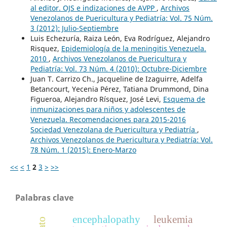
al editor. OJS e indizaciones de AVPP
,
Archivos
Venezolanos de Puericultura y Pediatría: Vol. 75 Núm.
3 (2012): Julio-Septiembre
Luis Echezuría, Raiza León, Eva Rodríguez, Alejandro
Risquez,
Epidemiología de la meningitis Venezuela.
2010
,
Archivos Venezolanos de Puericultura y
Pediatría: Vol. 73 Núm. 4 (2010): Octubre-Diciembre
Juan T. Carrizo Ch., Jacqueline de Izaguirre, Adelfa
Betancourt, Yecenia Pérez, Tatiana Drummond, Dina
Figueroa, Alejandro Rísquez, José Levi,
Esquema de
inmunizaciones para niños y adolescentes de
Venezuela. Recomendaciones para 2015-2016
Sociedad Venezolana de Puericultura y Pediatría
,
Archivos Venezolanos de Puericultura y Pediatría: Vol.
78 Núm. 1 (2015): Enero-Marzo
<<
<
1
2
3
>
>>
Palabras clave
encephalopathy
leukemia