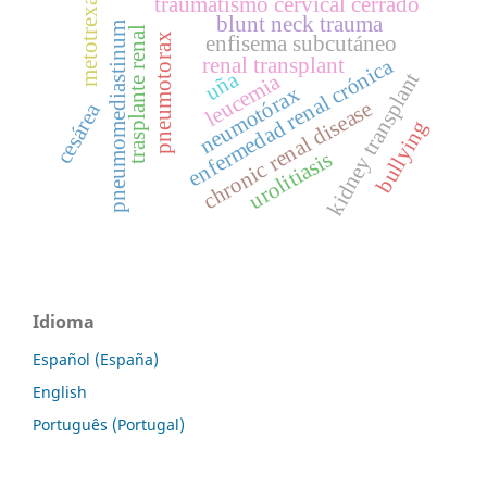
metotrexato
traumatismo cervical cerrado
blunt neck trauma
pneumomediastinum
trasplante renal
pneumotorax
enfisema subcutáneo
renal transplant
enfermedad renal crónica
uña
kidney transplant
leucemia
neumotórax
chronic renal disease
cesárea
bullying
urolitiasis
Idioma
Español (España)
English
Português (Portugal)