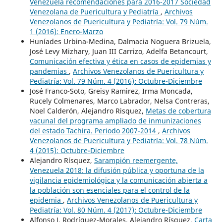
Venezuela recomendaciones para 2016-2017 Sociedad
Venezolana de Puericultura y Pediatría
,
Archivos
Venezolanos de Puericultura y Pediatría: Vol. 79 Núm.
1 (2016): Enero-Marzo
Huníades Urbina-Medina, Dalmacia Noguera Brizuela,
José Levy Mizhary, Juan III Carrizo, Adelfa Betancourt,
Comunicación efectiva y ética en casos de epidemias y
pandemias
,
Archivos Venezolanos de Puericultura y
Pediatría: Vol. 79 Núm. 4 (2016): Octubre-Diciembre
José Franco-Soto, Greisy Ramirez, Irma Moncada,
Rucely Colmenares, Marco Labrador, Nelsa Contreras,
Noel Calderón, Alejandro Risquez,
Metas de cobertura
vacunal del programa ampliado de inmunizaciones
del estado Tachira. Periodo 2007-2014
,
Archivos
Venezolanos de Puericultura y Pediatría: Vol. 78 Núm.
4 (2015): Octubre-Diciembre
Alejandro Rísquez,
Sarampión reemergente,
Venezuela 2018: la difusión pública y oportuna de la
vigilancia epidemiológica y la comunicación abierta a
la población son esenciales para el control de la
epidemia
,
Archivos Venezolanos de Puericultura y
Pediatría: Vol. 80 Núm. 4 (2017): Octubre-Diciembre
Alfonso J. Rodríguez-Morales, Alejandro Rísquez,
Carta