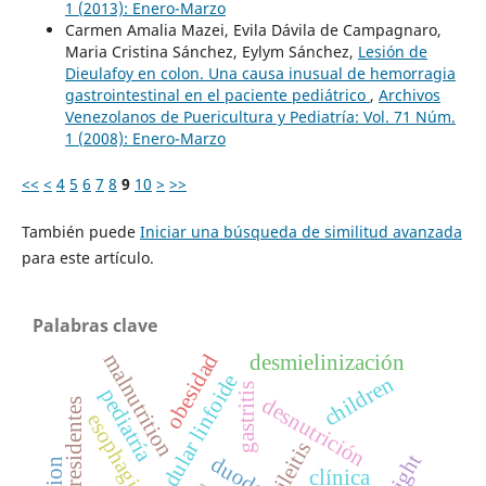
1 (2013): Enero-Marzo
Carmen Amalia Mazei, Evila Dávila de Campagnaro,
Maria Cristina Sánchez, Eylym Sánchez,
Lesión de
Dieulafoy en colon. Una causa inusual de hemorragia
gastrointestinal en el paciente pediátrico
,
Archivos
Venezolanos de Puericultura y Pediatría: Vol. 71 Núm.
1 (2008): Enero-Marzo
<<
<
4
5
6
7
8
9
10
>
>>
También puede
Iniciar una búsqueda de similitud avanzada
para este artículo.
Palabras clave
malnutrition
obesidad
desmielinización
children
gastritis
pediatría
desnutrición
residentes
esophagitis
ileitis
clínica