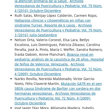
la atención primaria de la salud
,
Archivos
Venezolanos de Puericultura y Pediatría: Vol. 79 Núm.
4 (2016): Octubre-Diciembre
Ruth Salas, Minijay López Calderón, Carmen Rojas,
Hallazgos clínicos y citogenéticos en niñas con
síndrome Turner. Reporte de 6 casos
,
Archivos
Venezolanos de Puericultura y Pediatría: Vol. 79 Núm.
3 (2016): Julio-Septiembre
Nelson Orta, Valerio Coronel, Elsa Lara, Betlys
Escalona, Luis Domínguez, Patricia Zibaoui, Carolina
Peralta, José A. Pinto, María I. Weffer, Sandra Romero,
Íraida Daboín, Annie Planchart,
Biopsia renal en
pediatría: análisis de la casuística de 28 años. Hospital
de Niños de Valencia. Venezuela
,
Archivos
Venezolanos de Puericultura y Pediatría: Vol. 72 Núm.
4 (2009): Octubre-Diciembre
Narkis Revilla, Nereida Maldonado, Victor García-
Nieto, Félix Claverié-Martín,
Mutación G47R en el gen
SBSN causa Síndrome de Bartter con sordera en dos
hermanas venezolanas
,
Archivos Venezolanos de
Puericultura y Pediatría: Vol. 72 Núm. 4 (2009):
Octubre-Diciembre
José Javier Díaz Mora, Milanyela Madera, Yubelis