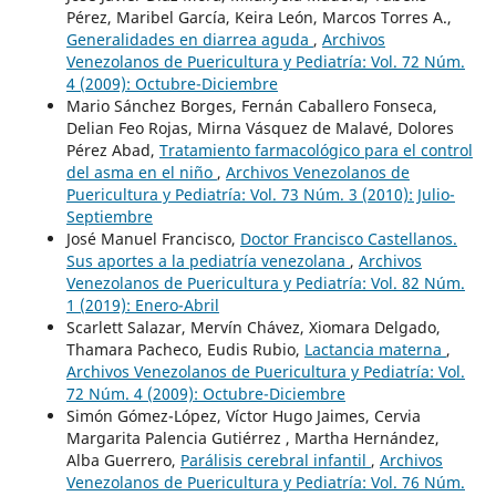
Pérez, Maribel García, Keira León, Marcos Torres A.,
Generalidades en diarrea aguda
,
Archivos
Venezolanos de Puericultura y Pediatría: Vol. 72 Núm.
4 (2009): Octubre-Diciembre
Mario Sánchez Borges, Fernán Caballero Fonseca,
Delian Feo Rojas, Mirna Vásquez de Malavé, Dolores
Pérez Abad,
Tratamiento farmacológico para el control
del asma en el niño
,
Archivos Venezolanos de
Puericultura y Pediatría: Vol. 73 Núm. 3 (2010): Julio-
Septiembre
José Manuel Francisco,
Doctor Francisco Castellanos.
Sus aportes a la pediatría venezolana
,
Archivos
Venezolanos de Puericultura y Pediatría: Vol. 82 Núm.
1 (2019): Enero-Abril
Scarlett Salazar, Mervín Chávez, Xiomara Delgado,
Thamara Pacheco, Eudis Rubio,
Lactancia materna
,
Archivos Venezolanos de Puericultura y Pediatría: Vol.
72 Núm. 4 (2009): Octubre-Diciembre
Simón Gómez-López, Víctor Hugo Jaimes, Cervia
Margarita Palencia Gutiérrez , Martha Hernández,
Alba Guerrero,
Parálisis cerebral infantil
,
Archivos
Venezolanos de Puericultura y Pediatría: Vol. 76 Núm.