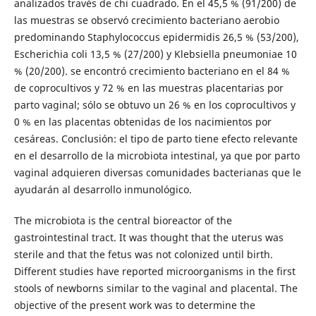
analizados través de chi cuadrado. En el 45,5 % (91/200) de
las muestras se observó crecimiento bacteriano aerobio
predominando Staphylococcus epidermidis 26,5 % (53/200),
Escherichia coli 13,5 % (27/200) y Klebsiella pneumoniae 10
% (20/200). se encontró crecimiento bacteriano en el 84 %
de coprocultivos y 72 % en las muestras placentarias por
parto vaginal; sólo se obtuvo un 26 % en los coprocultivos y
0 % en las placentas obtenidas de los nacimientos por
cesáreas. Conclusión: el tipo de parto tiene efecto relevante
en el desarrollo de la microbiota intestinal, ya que por parto
vaginal adquieren diversas comunidades bacterianas que le
ayudarán al desarrollo inmunológico.
The microbiota is the central bioreactor of the
gastrointestinal tract. It was thought that the uterus was
sterile and that the fetus was not colonized until birth.
Different studies have reported microorganisms in the first
stools of newborns similar to the vaginal and placental. The
objective of the present work was to determine the