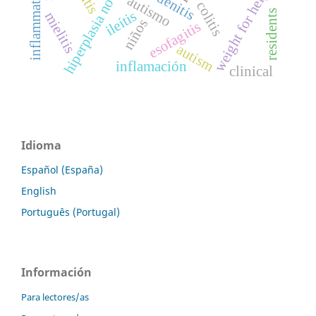
hiperplasia nodular linfoide
weight for height
duodenitis
inflammation
autismo
colitis
residents
ileítis
mielitis
niños
esofagitis
autism
inflamación
clinical
Idioma
Español (España)
English
Português (Portugal)
Información
Para lectores/as