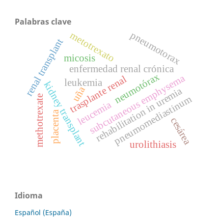
Palabras clave
pneumotorax
metotrexato
renal transplant
micosis
enfermedad renal crónica
neumotórax
subcutaneous emphysema
trasplante renal
leukemia
kidney transplant
uña
rehabilitation in uremia
methotrexate
pneumomediastinum
leucemia
placenta
cesárea
urolithiasis
Idioma
Español (España)