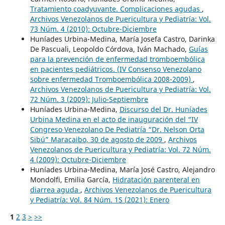
Tratamiento coadyuvante. Complicaciones agudas
,
Archivos Venezolanos de Puericultura y Pediatría: Vol.
73 Núm. 4 (2010): Octubre-Diciembre
Huníades Urbina-Medina, María Josefa Castro, Darinka
De Pascuali, Leopoldo Córdova, Iván Machado,
Guías
para la prevención de enfermedad tromboembólica
en pacientes pediátricos. (IV Consenso Venezolano
sobre enfermedad Tromboembólica 2008-2009)
,
Archivos Venezolanos de Puericultura y Pediatría: Vol.
72 Núm. 3 (2009): Julio-Septiembre
Huníades Urbina-Medina,
Discurso del Dr. Huníades
Urbina Medina en el acto de inauguración del “IV
Congreso Venezolano De Pediatría “Dr. Nelson Orta
Sibú” Maracaibo, 30 de agosto de 2009
,
Archivos
Venezolanos de Puericultura y Pediatría: Vol. 72 Núm.
4 (2009): Octubre-Diciembre
Huníades Urbina-Medina, María José Castro, Alejandro
Mondolfi, Emilia García,
Hidratación parenteral en
diarrea aguda
,
Archivos Venezolanos de Puericultura
y Pediatría: Vol. 84 Núm. 1S (2021): Enero
1
2
3
>
>>