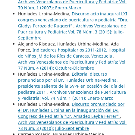
Archivos Venezolanos de Puericultura y Pediatría: Vol.
70 Núm. 1 (2007): Enero-Marzo
Huniades Urbina-Medina,
Discurso acto inaugural LXI
congreso venezolano de puericultura y pediatría “Dra.
Gladys Perozo de Ruggeri”
,
Archivos Venezolanos de
Puericultura y Pediatría: Vol. 78 Núm. 3 (2015): Julio-
Septiembre
Alejandro Risquez, Huníades Urbina-Medina, Ada
Ponce,
Indicadores hospitalarios 2011-2012. Hospital
de Niños JM de los Ríos de Caracas, Venezuela
,
Archivos Venezolanos de Puericultura y Pediatría: Vol.
77 Núm. 4 (2014): Octubre-Diciembre
Huníades Urbina-Medina,
Editorial discurso
pronunciado por el Dr. Huníades Urbina-Medina,
presidente saliente de la SVPP en ocasión del día del
pediatra 2011
,
Archivos Venezolanos de Puericultura
y Pediatría: Vol. 74 Núm. 1 (2011): Enero-Marzo
Huníades Urbina-Medina,
Discurso pronunciado por
el Dr. Huníades Urbina en la inauguración del LVI
Congreso de Pediatría "Dr. Amadeo Leyba Ferrer"
,
Archivos Venezolanos de Puericultura y Pediatría: Vol.
73 Núm. 3 (2010): Julio-Septiembre
Carmen Rosario, Huníades Urbina-Medina,