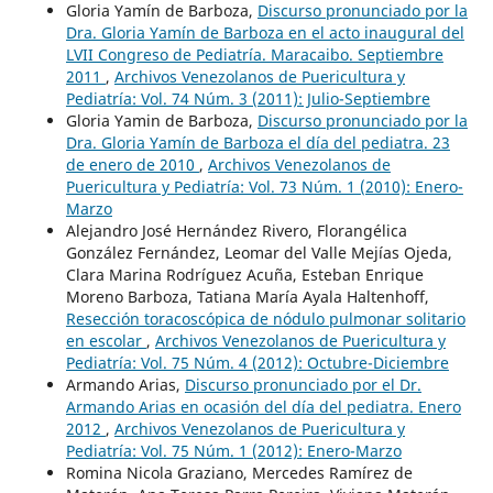
Gloria Yamín de Barboza,
Discurso pronunciado por la
Dra. Gloria Yamín de Barboza en el acto inaugural del
LVII Congreso de Pediatría. Maracaibo. Septiembre
2011
,
Archivos Venezolanos de Puericultura y
Pediatría: Vol. 74 Núm. 3 (2011): Julio-Septiembre
Gloria Yamin de Barboza,
Discurso pronunciado por la
Dra. Gloria Yamín de Barboza el día del pediatra. 23
de enero de 2010
,
Archivos Venezolanos de
Puericultura y Pediatría: Vol. 73 Núm. 1 (2010): Enero-
Marzo
Alejandro José Hernández Rivero, Florangélica
González Fernández, Leomar del Valle Mejías Ojeda,
Clara Marina Rodríguez Acuña, Esteban Enrique
Moreno Barboza, Tatiana María Ayala Haltenhoff,
Resección toracoscópica de nódulo pulmonar solitario
en escolar
,
Archivos Venezolanos de Puericultura y
Pediatría: Vol. 75 Núm. 4 (2012): Octubre-Diciembre
Armando Arias,
Discurso pronunciado por el Dr.
Armando Arias en ocasión del día del pediatra. Enero
2012
,
Archivos Venezolanos de Puericultura y
Pediatría: Vol. 75 Núm. 1 (2012): Enero-Marzo
Romina Nicola Graziano, Mercedes Ramírez de