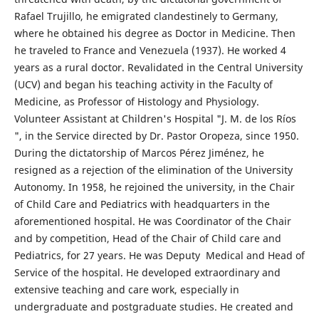
Rafael Trujillo, he emigrated clandestinely to Germany,
where he obtained his degree as Doctor in Medicine. Then
he traveled to France and Venezuela (1937). He worked 4
years as a rural doctor. Revalidated in the Central University
(UCV) and began his teaching activity in the Faculty of
Medicine, as Professor of Histology and Physiology.
Volunteer Assistant at Children's Hospital "J. M. de los Ríos
", in the Service directed by Dr. Pastor Oropeza, since 1950.
During the dictatorship of Marcos Pérez Jiménez, he
resigned as a rejection of the elimination of the University
Autonomy. In 1958, he rejoined the university, in the Chair
of Child Care and Pediatrics with headquarters in the
aforementioned hospital. He was Coordinator of the Chair
and by competition, Head of the Chair of Child care and
Pediatrics, for 27 years. He was Deputy Medical and Head of
Service of the hospital. He developed extraordinary and
extensive teaching and care work, especially in
undergraduate and postgraduate studies. He created and