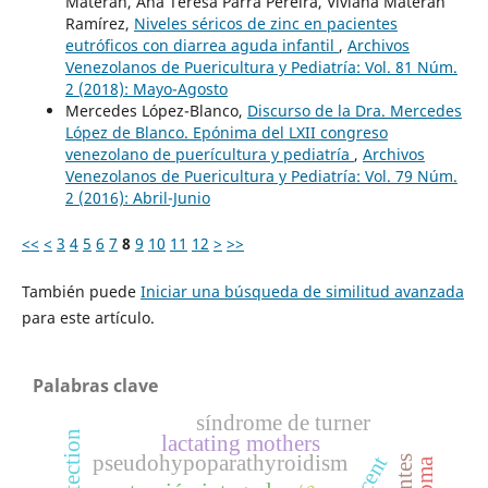
Materán, Ana Teresa Parra Pereira, Viviana Materán
Ramírez,
Niveles séricos de zinc en pacientes
eutróficos con diarrea aguda infantil
,
Archivos
Venezolanos de Puericultura y Pediatría: Vol. 81 Núm.
2 (2018): Mayo-Agosto
Mercedes López-Blanco,
Discurso de la Dra. Mercedes
López de Blanco. Epónima del LXII congreso
venezolano de puerícultura y pediatría
,
Archivos
Venezolanos de Puericultura y Pediatría: Vol. 79 Núm.
2 (2016): Abril-Junio
<<
<
3
4
5
6
7
8
9
10
11
12
>
>>
También puede
Iniciar una búsqueda de similitud avanzada
para este artículo.
Palabras clave
síndrome de turner
lactating mothers
pseudohypoparathyroidism