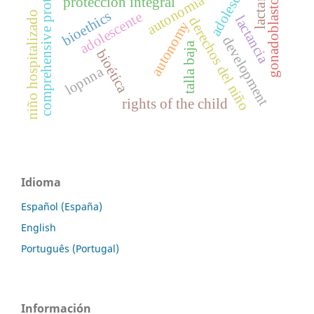
comprehensive protection
adolescent
lactantes
gonadoblastoma
autonomía
protección integral
bioethics
niño hospitalizado
adolescente
lactancia
derechos del niño
autonomy
development
talla baja
bioética
lopnna
rights of the child
Idioma
Español (España)
English
Português (Portugal)
Información