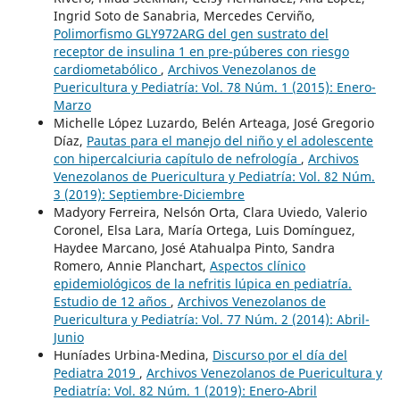
Ingrid Soto de Sanabria, Mercedes Cerviño,
Polimorfismo GLY972ARG del gen sustrato del
receptor de insulina 1 en pre-púberes con riesgo
cardiometabólico
,
Archivos Venezolanos de
Puericultura y Pediatría: Vol. 78 Núm. 1 (2015): Enero-
Marzo
Michelle López Luzardo, Belén Arteaga, José Gregorio
Díaz,
Pautas para el manejo del niño y el adolescente
con hipercalciuria capítulo de nefrología
,
Archivos
Venezolanos de Puericultura y Pediatría: Vol. 82 Núm.
3 (2019): Septiembre-Diciembre
Madyory Ferreira, Nelsón Orta, Clara Uviedo, Valerio
Coronel, Elsa Lara, María Ortega, Luis Domínguez,
Haydee Marcano, José Atahualpa Pinto, Sandra
Romero, Annie Planchart,
Aspectos clínico
epidemiológicos de la nefritis lúpica en pediatría.
Estudio de 12 años
,
Archivos Venezolanos de
Puericultura y Pediatría: Vol. 77 Núm. 2 (2014): Abril-
Junio
Huníades Urbina-Medina,
Discurso por el día del
Pediatra 2019
,
Archivos Venezolanos de Puericultura y
Pediatría: Vol. 82 Núm. 1 (2019): Enero-Abril