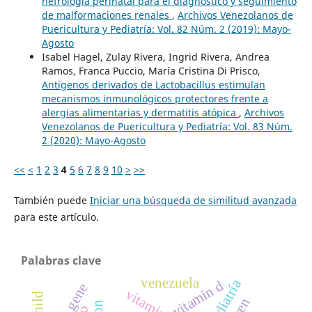
nefrología perinatal para el diagnóstico y seguimiento
de malformaciones renales
,
Archivos Venezolanos de
Puericultura y Pediatría: Vol. 82 Núm. 2 (2019): Mayo-
Agosto
Isabel Hagel, Zulay Rivera, Ingrid Rivera, Andrea
Ramos, Franca Puccio, María Cristina Di Prisco,
Antígenos derivados de Lactobacillus estimulan
mecanismos inmunológicos protectores frente a
alergias alimentarias y dermatitis atópica
,
Archivos
Venezolanos de Puericultura y Pediatría: Vol. 83 Núm.
2 (2020): Mayo-Agosto
<<
<
1
2
3
4
5
6
7
8
9
10
>
>>
También puede
Iniciar una búsqueda de similitud avanzada
para este artículo.
Palabras clave
venezuela
pediatría
vitamin d
irs1 gene
vitamina d