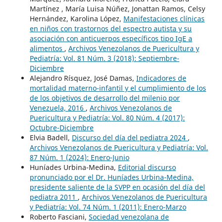
Martínez , María Luisa Núñez, Jonattan Ramos, Celsy
Hernández, Karolina López,
Manifestaciones clínicas
en niños con trastornos del espectro autista y su
asociación con anticuerpos específicos tipo IgE a
alimentos
,
Archivos Venezolanos de Puericultura y
Pediatría: Vol. 81 Núm. 3 (2018): Septiembre-
Diciembre
Alejandro Rísquez, José Damas,
Indicadores de
mortalidad materno-infantil y el cumplimiento de los
de los objetivos de desarrollo del milenio por
Venezuela, 2016
,
Archivos Venezolanos de
Puericultura y Pediatría: Vol. 80 Núm. 4 (2017):
Octubre-Diciembre
Elvia Badell,
Discurso del día del pediatra 2024
,
Archivos Venezolanos de Puericultura y Pediatría: Vol.
87 Núm. 1 (2024): Enero-Junio
Huníades Urbina-Medina,
Editorial discurso
pronunciado por el Dr. Huníades Urbina-Medina,
presidente saliente de la SVPP en ocasión del día del
pediatra 2011
,
Archivos Venezolanos de Puericultura
y Pediatría: Vol. 74 Núm. 1 (2011): Enero-Marzo
Roberto Fasciani,
Sociedad venezolana de