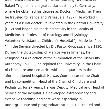
Rafael Trujillo, he emigrated clandestinely to Germany,
where he obtained his degree as Doctor in Medicine. Then
he traveled to France and Venezuela (1937). He worked 4
years as a rural doctor. Revalidated in the Central University
(UCV) and began his teaching activity in the Faculty of
Medicine, as Professor of Histology and Physiology.
Volunteer Assistant at Children's Hospital "J. M. de los Ríos
", in the Service directed by Dr. Pastor Oropeza, since 1950.
During the dictatorship of Marcos Pérez Jiménez, he
resigned as a rejection of the elimination of the University
Autonomy. In 1958, he rejoined the university, in the Chair
of Child Care and Pediatrics with headquarters in the
aforementioned hospital. He was Coordinator of the Chair
and by competition, Head of the Chair of Child care and
Pediatrics, for 27 years. He was Deputy Medical and Head of
Service of the hospital. He developed extraordinary and
extensive teaching and care work, especially in
undergraduate and postgraduate studies. He created and