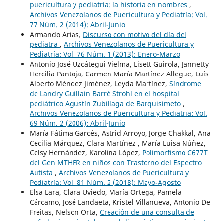
puericultura y pediatría: la historia en nombres
,
Archivos Venezolanos de Puericultura y Pediatría: Vol.
77 Núm. 2 (2014): Abril-Junio
Armando Arias,
Discurso con motivo del día del
pediatra
,
Archivos Venezolanos de Puericultura y
Pediatría: Vol. 76 Núm. 1 (2013): Enero-Marzo
Antonio José Uzcátegui Vielma, Lisett Guirola, Jannetty
Hercilia Pantoja, Carmen María Martínez Allegue, Luís
Alberto Méndez Jiménez, Leyda Martínez,
Síndrome
de Landry Guillain Barré Strohl en el hospital
pediátrico Agustín Zubillaga de Barquisimeto
,
Archivos Venezolanos de Puericultura y Pediatría: Vol.
69 Núm. 2 (2006): Abril-Junio
María Fátima Garcés, Astrid Arroyo, Jorge Chakkal, Ana
Cecilia Márquez, Clara Martínez , María Luisa Núñez,
Celsy Hernández, Karolina López,
Polimorfismo C677T
del Gen MTHFR en niños con Trastorno del Espectro
Autista
,
Archivos Venezolanos de Puericultura y
Pediatría: Vol. 81 Núm. 2 (2018): Mayo-Agosto
Elsa Lara, Clara Uviedo, María Ortega, Pamela
Cárcamo, José Landaeta, Kristel Villanueva, Antonio De
Freitas, Nelson Orta,
Creación de una consulta de